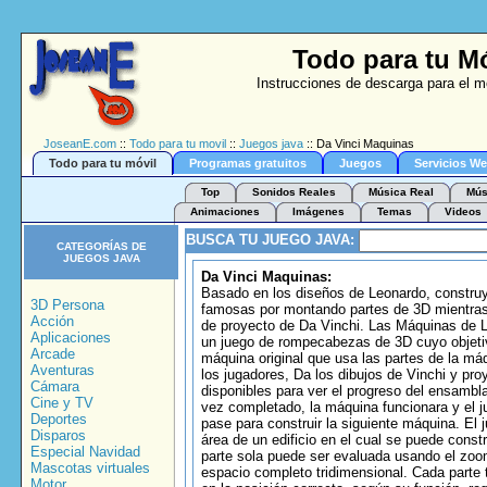
Todo para tu M
Instrucciones de descarga para el m
JoseanE.com
::
Todo para tu movil
::
Juegos java
:: Da Vinci Maquinas
Todo para tu móvil
Programas gratuitos
Juegos
Servicios W
Top
Sonidos Reales
Música Real
Mús
Animaciones
Imágenes
Temas
Videos
BUSCA TU JUEGO JAVA:
CATEGORÍAS DE
JUEGOS JAVA
Da Vinci Maquinas:
Basado en los diseños de Leonardo, constr
3D Persona
famosas por montando partes de 3D mientra
Acción
de proyecto de Da Vinchi. Las Máquinas de 
Aplicaciones
un juego de rompecabezas de 3D cuyo objeti
Arcade
máquina original que usa las partes de la má
Aventuras
los jugadores, Da los dibujos de Vinchi y pro
Cámara
disponibles para ver el progreso del ensambl
Cine y TV
vez completado, la máquina funcionara y el j
Deportes
pase para construir la siguiente máquina. El 
Disparos
área de un edificio en el cual se puede const
Especial Navidad
parte sola puede ser evaluada usando el zoo
Mascotas virtuales
espacio completo tridimensional. Cada parte 
Motor