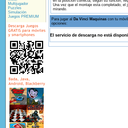
en la posición correcta, según su función, req
Multijugador
Una vez que el montaje esta completado, el j
Puzzles
mirando.
Simulación
Juegos PREMIUM
Para jugar al
Da Vinci Maquinas
con tu móvil
opciones:
El servicio de descarga no está disponi