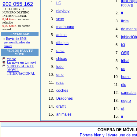
[Nat Pagl
902 055 162
LG
(6607)]
LUEGO 00 Y EL
playboy
NUMERO DESTINO
tt
INTERNACIONAL
sexy
0,04 €/min.
en horario
licita
reducido
0,06 €/min.
en horario
marihuana
de marih
normal
ENVIAR SMS
anime
[objectOb
»
Envio de SMS
personalizados sin
dibujos
k3
límite
rasta
VIDEOS PARA TU
OS[t]
MÓVIL
chicas
videos
tribal
karaoke en tu movil
VIDEOS PARA TU
todo
uc
MOVIL
INTERNACIONAL
emo
horse
rosa
rito
coches
cannabis
Dragones
negro
graffiti
gt
animales
ir
COMPRA DE MÓVIL
Pórtate bien y llévate uno de es