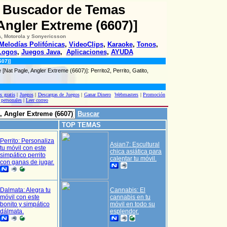
: Buscador de Temas
Angler Extreme (6607)]
, Motorola y Sonyericsson
Melodías Polifónicas
,
VideoClips
,
Karaoke
,
Tonos
,
Logos
,
Juegos Java
,
Aplicaciones
,
AYUDA
607)]
 [Nat Pagle, Angler Extreme (6607)]: Perrito2, Perrito, Gatito,
s gratis
|
Juegos
|
Descargas de Juegos
|
Ganar Dinero
Webmasters
|
Promoción
 personales
|
Leer correo
Buscar
TOP TEMAS
Perrito: Personaliza
Asian7: Escultural
tu móvil con este
chica asiática para
simpático perrito
calentar tu móvil.
con ganas de jugar.
Dalmata: Alegra tu
Cannabis: El
móvil con este
cannabis en tu
bonito y simpático
móvil en todo su
dálmata.
esplendor.