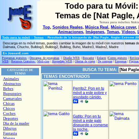
Todo para tu Móvil
Temas de [Nat Pagle, 
Temas para móviles Nokia
Top
,
Sonidos Reales
,
Música Real
,
Música cover
,
Animaciones
,
Imágenes
,
Temas
,
Videos
,
Todo para tu móvil
::
Temas
::
Resultado de la búsqueda de: [Nat Pagle, Angler Extreme (6
Descarga en tu móvil temas, puedes cambiar la imagen de tu móvil con nuestros
temas
de
Dalmata, Chucho, Bulldog3, Bulldog2, Bulldog, Buho, Madre3, Madre2, Madre
En JoseanE.com
Programas gratuitos
|
Descargas de programas
|
Diseño WEB
|
Buscador
|
Enlaces
|
Correo gratuito
|
Revista
WEB
|
Recursos Gratuitos
|
Midi-cine
|
Hospedaje WEB
|
Ofertas de viajes
|
De compras
|
Empresas
|
Páginas
BUSCA TU TEMA:
CATEGORÍAS DE
TEMAS
TEMAS ENCONTRADOS
Animales
Abstractos
Bebes
Perrito2: Pon en tu
móvil a este pobre y
Bupuppies
asustado cánido.
Carnavales
Chicas
Chicos
Coches
Gatito: Pon en tu
Deportes
móvil a este gato
Día de la madre
dispuesto a comerse
Dibujos
la noche.
Fantasía
Manga