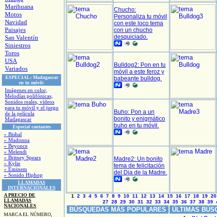
Marihuana
Chucho:
Motos
Personaliza tu móvil
Navidad
con este loco tema
Paisajes
con un chucho
desquiciado.
San Valentín
Siniestros
Toros
USA
Bulldog2: Pon en tu
Variados
móvil a este feroz y
ESPECIAL:
Madagascar
babeante bulldog.
en tu móvil:
Imágenes en color,
Melodías polifónicas,
Sonidos reales, vídeos
para tu móvil y el juego
Buho: Pon a un
de la película
bonito y enigmático
Madagascar
buho en tu móvil.
Especial cantantes
» Bisbal
» Madonna
» Beyonce
» Melendi
» Britney Spears
Madre2: Un bonito
» Kylie
tema de felicitación
» Eminem
del Dia de la Madre.
» Sonido Hiphop
LLAMADAS
INTERNACIONALES
A PRECIO DE
1
2
3
4
5
6
7
8
9
10
11
12
13
14
15
16
17
18
19
20
LLAMADAS
27
28
29
30
31
32
33
34
35
36
37
38
39
NACIONALES
BÚSQUEDAS MÁS POPULARES
ÚLTIMAS BÚS
MARCA EL NÚMERO,