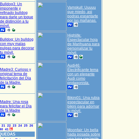
Bulldog3: Un
Vamskull: Uuuuu
imponente y
que miedo, asi
refinado bulldog
podras espantarte
para darle un toque
por las mañanas.
de distinción a tu
móvil.
Highlife:
Bulldog: Un bulldog
Espectacular hoja
con muy malas
de Marihuana para
pulgas para decorar
personalizar tu
tu móvil.
móvil.
Audi46:
Madre3: Curioso y
Electrificante tema
original tema de
con un elegante
felicitación del Dia
Audi como
de la Madre.
protagonista.
Bikini01: Una rubia
Madre: Una rosa
espectacular en
para felicitar el Dia
bikini para adornar
de la Madre
tu móvil.
21
22
23
24
25
26
40
41
Moonfair: Un bella
QUEDAS
hada posada sobre
una luna creciente.