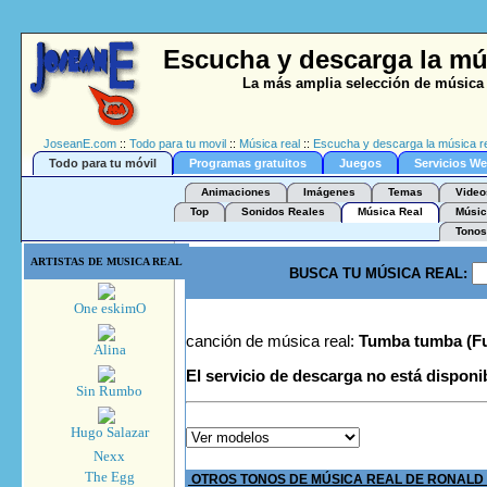
Escucha y descarga la mú
La más amplia selección de música 
JoseanE.com
::
Todo para tu movil
::
Música real
::
Escucha y descarga la música re
Todo para tu móvil
Programas gratuitos
Juegos
Servicios W
Animaciones
Imágenes
Temas
Video
Top
Sonidos Reales
Música Real
Músic
Tonos
ARTISTAS DE MUSICA REAL
BUSCA TU MÚSICA REAL:
One eskimO
canción de música real:
Tumba tumba (Fu
Alina
El servicio de descarga no está disponi
Sin Rumbo
Hugo Salazar
Nexx
The Egg
OTROS TONOS DE MÚSICA REAL DE RONALD