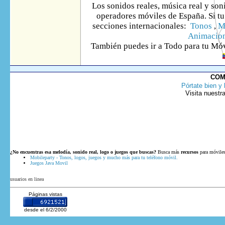
Los sonidos reales, música real y son
operadores móviles de España. Si tu 
secciones internacionales:
Tonos
,
M
Animacio
También puedes ir
a Todo
para tu Móv
COM
Pórtate bien y 
Visita nuestr
¿No encuentras esa melodía, sonido real, logo o juegos que buscas?
Busca más
recursos
para móviles
Mobileparty - Tonos, logos, juegos y mucho más para tu teléfono móvil.
Juegos Java Movil
usuarios en linea
Páginas vistas
desde el 6/2/2000