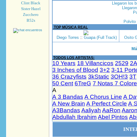
Clint Black
Llegaron los b
Llegaron
Sister Hazel
Po
Zucchero
B52s
Polvito
TOP MÚSICA REAL
Diego Torres
::
Guapa (Full Track)
Osito 
Má
TODOS LOS ARTISTAS:
INTE