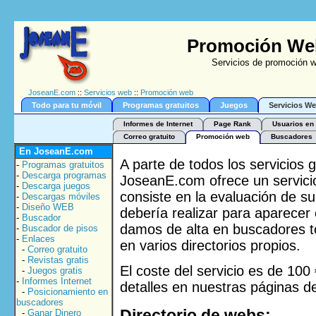
Promoción Web
Servicios de promoción w
JoseanE.com
::
Servicios web
::
Promoción web
Todo para tu móvil
Programas gratuitos
Juegos
Servicios W
Informes de Internet
Page Rank
Usuarios en 
Correo gratuito
Promoción web
Buscadores
En JoseanE.com
A parte de todos los servicios
-
Programas gratuitos
-
Descarga programas
JoseanE.com ofrece un servic
-
Descarga juegos
consiste en la evaluación de s
-
Descargas móviles
-
Diseño WEB
debería realizar para aparecer
-
Buscador
damos de alta en buscadores t
-
Buscador de pisos
-
Enlaces
en varios directorios propios.
-
Correo gratuito
-
Revistas gratis
El coste del servicio es de 100
-
Juegos gratis
-
Informes Internet
detalles en nuestras páginas 
-
Posicionamiento en
buscadores
Directorio de webs:
-
Ganar Dinero