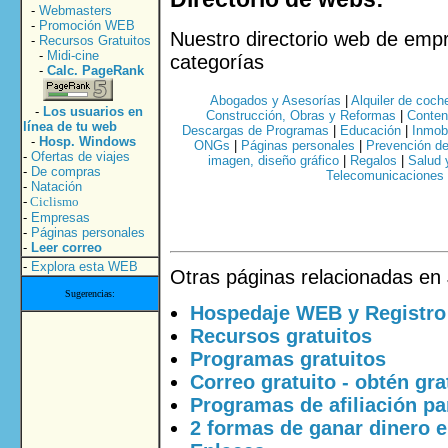
-
Webmasters
-
Promoción WEB
Nuestro directorio web de empr
-
Recursos Gratuitos
-
Midi-cine
categorías
-
Calc. PageRank
Abogados y Asesorías
|
Alquiler de coch
-
Los usuarios en
Construcción, Obras y Reformas
|
Conten
línea de tu web
Descargas de Programas
|
Educación
|
Inmobi
-
Hosp. Windows
ONGs
|
Páginas personales
|
Prevención de
-
Ofertas de viajes
imagen, diseño gráfico
|
Regalos
|
Salud 
-
De compras
Telecomunicaciones
-
Natación
-
Ciclismo
-
Empresas
-
Páginas personales
-
Leer correo
-
Explora esta WEB
Otras páginas relacionadas en
Sugerencias:
Hospedaje WEB y Registro
Recursos gratuitos
Programas gratuitos
Correo gratuito - obtén gra
Programas de afiliación p
2 formas de ganar dinero e