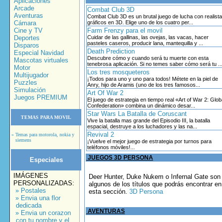
Aplicaciones
Arcade
Combat Club 3D
Aventuras
Combat Club 3D es un brutal juego de lucha con realist
Cámara
gráficos en 3D. Elige uno de los cuatro per...
Cine y TV
Farm Frenzy para el movil
Deportes
Cuidar de las gallinas, las ovejas, las vacas, hacer
pasteles caseros, producir lana, mantequilla y ...
Disparos
Death Prediction
Especial Navidad
Descubre cómo y cuando será tu muerte con esta
Mascotas virtuales
tenebrosa aplicación. Si no temes saber cómo será tu ..
Motor
Los tres mosqueteros
Multijugador
¡Todos para uno y uno para todos! Métete en la piel de
Puzzles
Anry, hijo de Aramis (uno de los tres famosos...
Simulación
Art Of War 2
Juegos PREMIUM
El juego de estrategia en tiempo real «Art of War 2: Glob
Confederation» combina un dinámico desar...
Star Wars La Batalla de Coruscant
TEMAS PARA MOVIL
Vive la batalla mas grande del Episodio III, la batalla
espacial, destruye a los luchadores y las na...
Revival 2
» Temas para motorola, nokia y
siemens
¡Vuelve el mejor juego de estrategia por turnos para
teléfonos móviles!...
JUEGOS 3D PERSONA
Especiales
IMÁGENES
Deer Hunter, Duke Nukem o Infernal Gate son
PERSONALIZADAS:
algunos de los títulos que podrás encontrar en
» Postales
esta sección.
3D Persona
» Envia una flor
dedicada
AVENTURAS
» Envia un corazon
con tu nombre y el