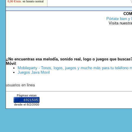
0,06 €/min.
en horario normal
COM
Pórtate bien y 
Visita nuestr
¿No encuentras esa melodía, sonido real, logo o juegos que buscas
Móvil
:
Mobileparty - Tonos, logos, juegos y mucho más para tu teléfono m
Juegos Java Movil
usuarios en linea
Páginas vistas
desde el 6/2/2000