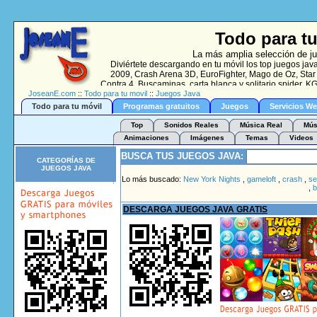
Todo para tu
La más amplia selección de ju
Diviértete descargando en tu móvil los top juegos
2009, Crash Arena 3D, EuroFighter, Mago de Oz, Star 
Contra 4, Buscaminas, carta blanca y solitario spider, K
JoseanE.com
::
Todo para tu movil
::
Juegos Java
Todo para tu móvil
Programas gratuitos
Juegos
Servicios W
Top
Sonidos Reales
Música Real
Mús
Animaciones
Imágenes
Temas
Videos
BUSCA TUS JUEGOS JAVA:
CATEGORÍAS DE
JUEGOS JAVA
Lo más buscado:
New York Nights
,
gameloft
,
crash
,
se
,
b
DESCARGA JUEGOS JAVA GRATIS