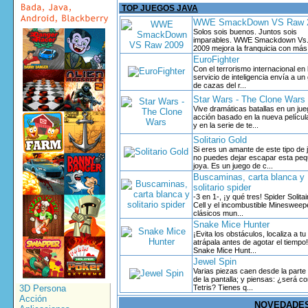
TOP JUEGOS JAVA
WWE SmackDown VS Raw 
Solos sois buenos. Juntos sois
imparables. WWE Smackdown Vs
2009 mejora la franquicia con más 
EuroFighter
Con el terrorismo internacional en 
servicio de inteligencia envía a un
de cazas del r...
Star Wars - The Clone Wars
Vive dramáticas batallas en un ju
acción basado en la nueva películ
y en la serie de te...
Solitario Gold
Si eres un amante de este tipo de
no puedes dejar escapar esta pe
joya. Es un juego de c...
Buscaminas, carta blanca y
solitario spider
-3 en 1-, ¡y qué tres! Spider Solita
Cell y el incombustible Minesweep
clásicos mun...
Snake Mice Hunter
¡Evita los obstáculos, localiza a tu
atrápala antes de agotar el tiempo
Snake Mice Hunt...
Jewel Spin
Varias piezas caen desde la parte
de la pantalla; y piensas: ¿será c
3D Persona
Tetris? Tienes q...
Acción
NOVEDADES