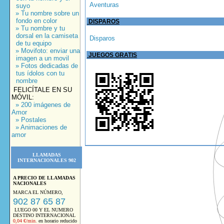
Aventuras
suyo
» Tu nombre sobre un
fondo en color
DISPAROS
» Tu nombre y tu
dorsal en la camiseta
Disparos
de tu equipo
» Movifoto: enviar una
JUEGOS GRATIS
imagen a un movil
» Fotos dedicadas de
tus ídolos con tu
nombre
FELICÍTALE EN SU
MÓVIL:
» 200 imágenes de
Amor
» Postales
» Animaciones de
amor
LLAMADAS
INTERNACIONALES 902
A PRECIO DE LLAMADAS
NACIONALES
MARCA EL NÚMERO,
902 87 65 87
LUEGO 00 Y EL NUMERO
DESTINO INTERNACIONAL
0,04 €/min.
en horario reducido