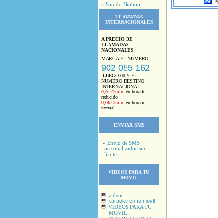
» Sonido Hiphop
LLAMADAS
INTERNACIONALES
A PRECIO DE
LLAMADAS
NACIONALES
MARCA EL NÚMERO,
902 055 162
LUEGO 00 Y EL
NUMERO DESTINO
INTERNACIONAL
0,04 €/min.
en horario
reducido
0,06 €/min.
en horario
normal
ENVIAR SMS
»
Envio de SMS
personalizados sin
límite
VIDEOS PARA TU
MÓVIL
videos
karaoke en tu movil
VIDEOS PARA TU
MOVIL