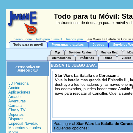
Todo para tu Móvil: St
Instrucciones de descarga para el móvil y d
JoseanE.com
::
Todo para tu movil
::
Juegos java
:: Star Wars La Batalla de Corusc
Todo para tu móvil
Programas gratuitos
Juegos
Servicios W
Top
Sonidos Reales
Música Real
Mús
Animaciones
Imágenes
Temas
Videos
BUSCA TU JUEGO JAVA:
CATEGORÍAS DE
JUEGOS JAVA
Star Wars La Batalla de Coruscant:
Vive la batalla mas grande del Episodio III, la
3D Persona
destruye a los luchadores y las naves enemig
Acción
los acorazados, puedes hacer como Anakin Sk
Aplicaciones
nave para rescatar al Canciller. Que la suert
Arcade
Aventuras
Cámara
Cine y TV
Deportes
Disparos
Especial Navidad
Para jugar al
Star Wars La Batalla de Corus
Mascotas virtuales
siguientes opciones:
Motor