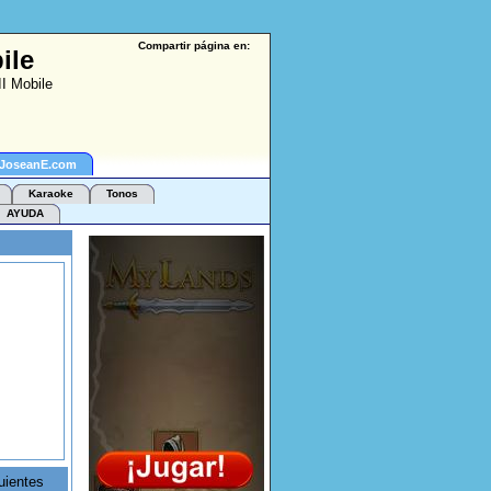
Compartir página en:
ile
II Mobile
 JoseanE.com
Karaoke
Tonos
AYUDA
uientes