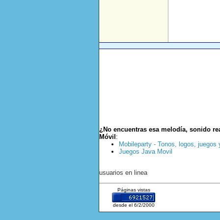
¿No encuentras esa melodía, sonido re
Móvil
:
Mobileparty - Tonos, logos, juegos
Juegos Java Movil
usuarios en linea
Páginas vistas
desde el 6/2/2000