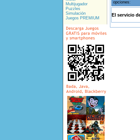
opciones:
Multijugador
Puzzles
Simulación
El servicio d
Juegos PREMIUM