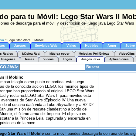
do para tu Móvil: Lego Star Wars II Mob
iones de descarga para el móvil y descripción del juego java Lego Star Wars 
ava
:: Lego Star Wars II Mobile
tos
Juegos
Servicios Web
Viajes
Hobbies
Amor
Sobre
s Reales
Música Real
Música cover
Melodías Polifónicas
VideoClips
Imágenes
Temas
Videos
Logos
Juegos Java
Aplicaciones
EGO JAVA:
Buscar
rs II Mobile:
mosa trilogía como punto de partida, este juego
ás de la conocida acción LEGO, los mismos tipos de
or que han proporcionado al original LEGO Star Wars
idad y reclamo.LEGO Star Wars II para móviles está
 aventuras de Star Wars :Episodio IV Una nueva
nde el usuario dará vida a Luke Skywalker y a R2-D2
úan una misión de rescate clandestino a bordo del
 Muerte, el último arma del Imperio. El objetivo es
escatar a la Princesa Leia, capturada y encerrada en
prisiones de la nave.
ego Star Wars II Mobile
con tu móvil puedes descargarlo con una de las sig