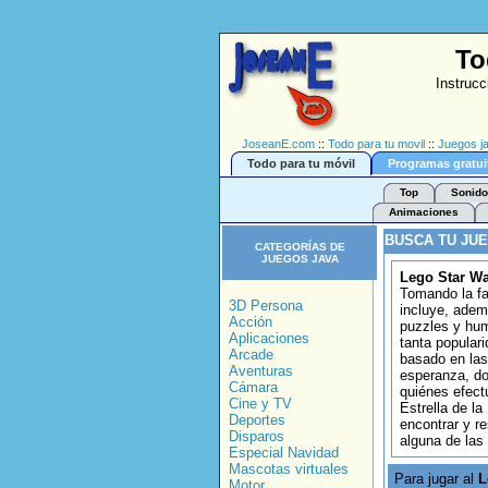
To
Instrucc
JoseanE.com
::
Todo para tu movil
::
Juegos j
Todo para tu móvil
Programas gratui
Top
Sonido
Animaciones
BUSCA TU JU
CATEGORÍAS DE
JUEGOS JAVA
Lego Star Wa
Tomando la fa
3D Persona
incluye, adem
Acción
puzzles y hum
Aplicaciones
tanta popular
Arcade
basado en las
Aventuras
esperanza, do
Cámara
quiénes efect
Cine y TV
Estrella de la
Deportes
encontrar y r
Disparos
alguna de las 
Especial Navidad
Mascotas virtuales
Para jugar al
L
Motor