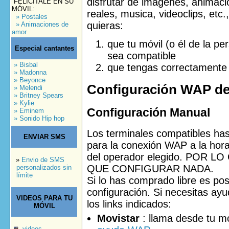
disfrutar de imágenes, animacio
FELICÍTALE EN SU
MÓVIL:
reales, musica, videoclips, etc.
» Postales
quieras:
» Animaciones de
amor
que tu móvil (o él de la pe
Especial cantantes
sea compatible
» Bisbal
que tengas correctamente
» Madonna
» Beyonce
Configuración WAP de 
» Melendi
» Britney Spears
» Kylie
Configuración Manual
» Eminem
» Sonido Hip hop
Los terminales compatibles has
ENVIAR SMS
para la conexión WAP a la hor
del operador elegido. POR 
»
Envio de SMS
QUE CONFIGURAR NADA.
personalizados sin
límite
Si lo has comprado libre es pos
configuración. Si necesitas ayu
VIDEOS PARA TU
los links indicados:
MÓVIL
Movistar
: llama desde tu mó
videos