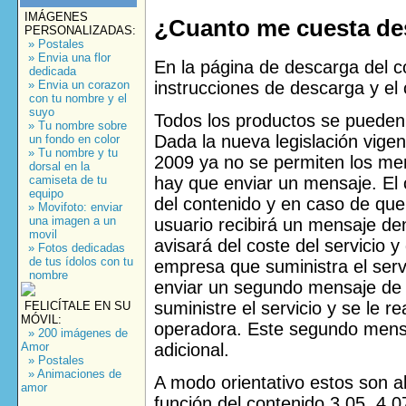
IMÁGENES
¿Cuanto me cuesta de
PERSONALIZADAS:
» Postales
» Envia una flor
En la página de descarga del c
dedicada
instrucciones de descarga y el 
» Envia un corazon
con tu nombre y el
suyo
Todos los productos se puede
» Tu nombre sobre
Dada la nueva legislación vigen
un fondo en color
» Tu nombre y tu
2009 ya no se permiten los me
dorsal en la
hay que enviar un mensaje. El c
camiseta de tu
equipo
del contenido y en caso de que
» Movifoto: enviar
una imagen a un
usuario recibirá un mensaje de
movil
avisará del coste del servicio y
» Fotos dedicadas
de tus ídolos con tu
empresa que suministra el serv
nombre
enviar un segundo mensaje de 
suministre el servicio y se le re
FELICÍTALE EN SU
MÓVIL:
operadora. Este segundo mensa
» 200 imágenes de
adicional.
Amor
» Postales
» Animaciones de
A modo orientativo estos son al
amor
función del contenido 3,05, 4,0