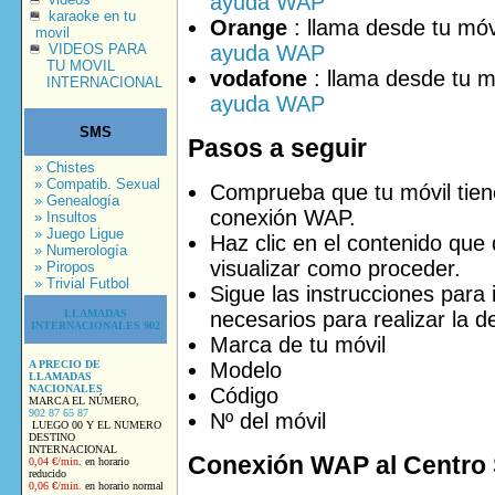
ayuda WAP
karaoke en tu
Orange
: llama desde tu móv
movil
ayuda WAP
VIDEOS PARA
TU MOVIL
vodafone
: llama desde tu m
INTERNACIONAL
ayuda WAP
SMS
Pasos a seguir
» Chistes
» Compatib. Sexual
Comprueba que tu móvil tien
» Genealogía
conexión WAP.
» Insultos
» Juego Ligue
Haz clic en el contenido que 
» Numerología
visualizar como proceder.
» Piropos
» Trivial Futbol
Sigue las instrucciones para 
necesarios para realizar la d
LLAMADAS
INTERNACIONALES 902
Marca de tu móvil
Modelo
A PRECIO DE
LLAMADAS
NACIONALES
Código
MARCA EL NÚMERO,
902 87 65 87
Nº del móvil
LUEGO 00 Y EL NUMERO
DESTINO
INTERNACIONAL
Conexión WAP al Centro 
0,04 €/min.
en horario
reducido
0,06 €/min.
en horario normal