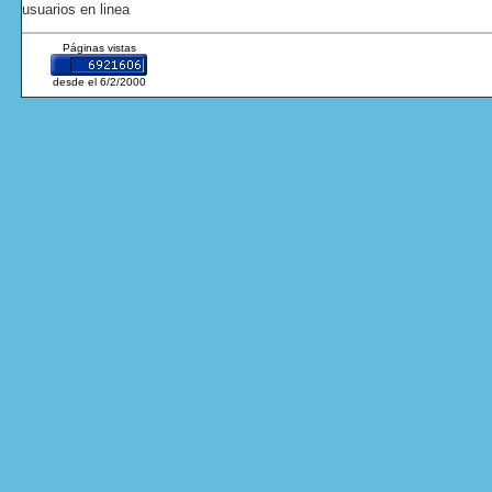
usuarios en linea
Páginas vistas
desde el 6/2/2000