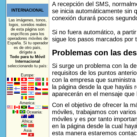
A recepción del SMS, normalm
se inicia automáticamente sin q
INTERNACIONAL
conexión durará pocos segund
Las imágenes, tonos,
logos, sonidos reales
de esta página son
Si no fuera automático, a parti
espcíficos para los
sigue los pasos marcados por t
operadores móviles de
España. Si tu operador
es de otro país,
Problemas con las des
dirígete a
Todo
para tu Móvil
Internacional
Si surge un problema con la de
seleccionando tu país:
requisitos de los puntos anter
Europe:
con la empresa que suministra 
la página desde la que hayáis 
aparecerán en el mensaje que h
America:
Con el objetivo de ofrecer la m
móviles, trabajamos con vario
Oceania:
móviles y es por tanto importan
Africa:
en la página desde la cual hay
Asia
esta manera estaremos contac