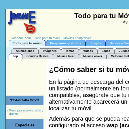
Todo para tu Mó
Ayu
JoseanE.com
::
Todo para tu movil
::
Móviles compatibles
Todo para tu móvil
Programas gratuitos
Juegos
Servicios W
Animaciones
Imágenes
Temas
Videos
Logos
Juegos
Top
Sonidos Reales
Música Real
Música cover
Melodías Pol
¿Cómo saber si tu móv
En la página de descarga del c
un listado (normalmente en for
compatibles, asegúrate que tu m
alternativamente aparecerá un
TEMAS PARA MOVIL
localizar tu móvil.
» Temas para motorola, nokia y
siemens
Además para que se pueda real
configurado el acceso
wap (acc
Especiales