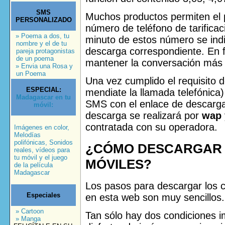
SMS
Muchos productos permiten el 
PERSONALIZADO
número de teléfono de tarificac
» Poema a dos, tu
minuto de estos número se indi
nombre y el de tu
descarga correspondiente. En f
pareja protagonistas
de un poema
mantener la conversación más
» Envia una Rosa y
un Poema
Una vez cumplido el requisito 
ESPECIAL:
mendiate la llamada telefónica
Madagascar en tu
SMS con el enlace de descarga 
móvil:
descarga se realizará por
wap
contratada con su operadora.
Imágenes en color,
Melodías
polifónicas, Sonidos
¿CÓMO DESCARGAR 
reales, vídeos para
tu móvil y el juego
MÓVILES?
de la película
Madagascar
Los pasos para descargar los c
Especiales
en esta web son muy sencillos.
» Cartoon
Tan sólo hay dos condiciones 
» Manga