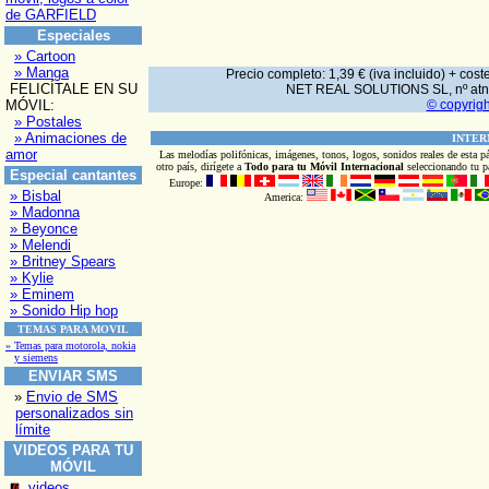
de GARFIELD
Especiales
» Cartoon
» Manga
Precio completo: 1,39 € (iva incluido) + co
FELICÍTALE EN SU
NET REAL SOLUTIONS SL, nº atn
MÓVIL:
© copyrigh
» Postales
» Animaciones de
INTER
amor
Las melodías polifónicas, imágenes, tonos, logos, sonidos reales de esta p
otro país, dirígete a
Todo
para tu Móvil Internacional
seleccionando tu p
Especial cantantes
Europe:
» Bisbal
America:
» Madonna
» Beyonce
» Melendi
» Britney Spears
» Kylie
» Eminem
» Sonido Hip hop
TEMAS PARA MOVIL
» Temas para motorola, nokia
y siemens
ENVIAR SMS
»
Envio de SMS
personalizados sin
límite
VIDEOS PARA TU
MÓVIL
videos