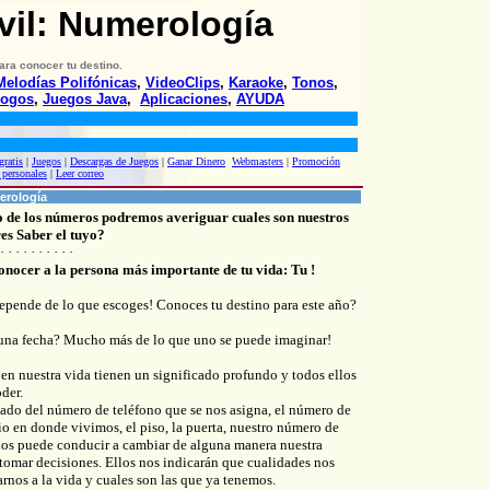
vil: Numero
logía
para conocer tu destino.
Melodías Polifónicas
,
VideoClips
,
Karaoke
,
Tonos
,
ogos
,
Juegos Java
,
Aplicaciones
,
AYUDA
gratis
|
Juegos
|
Descargas de Juegos
|
Ganar Dinero
Webmasters
|
Promoción
 personales
|
Leer correo
rología
do de los números podremos averiguar cuales son nuestros
res Saber el tuyo?
 · · · · · · · · · ·
nocer a la persona más importante de tu vida: Tu !
depende de lo que escoges! Conoces tu destino para este año?
una fecha? Mucho más de lo que uno se puede imaginar!
en nuestra vida tienen un significado profundo y todos ellos
der.
cado del número de teléfono que se nos asigna, el número de
io en donde vivimos, el piso, la puerta, nuestro número de
, nos puede conducir a cambiar de alguna manera nuestra
tomar decisiones. Ellos nos indicarán que cualidades nos
tarnos a la vida y cuales son las que ya tenemos.