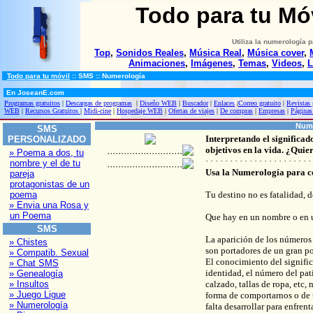
Todo para tu Mó
Utiliza la numerología 
Top
,
Sonidos Reales
,
Música Real
,
Música cover
,
Animaciones
,
Imágenes
,
Temas
,
Videos
,
L
Todo para tu móvil
::
SMS
:: Numerología
En JoseanE.com
Programas gratuitos
|
Descargas de programas
|
Diseño WEB
|
Buscador
|
Enlaces
|
Correo gratuito
|
Revistas 
WEB
|
Recursos Gratuitos
|
Midi-cine
|
Hospedaje WEB
|
Ofertas de viajes
|
De compras
|
Empresas
|
Páginas
Nume
SMS
Interpretando el significa
PERSONALIZADO
objetivos en la vida. ¿Quie
» Poema a dos, tu
···························
· · · · · · · · · · · · · · · · · · · · · ·
nombre y el de tu
···························
Usa la Numerología para co
pareja
protagonistas de un
poema
Tu destino no es fatalidad, 
» Envia una Rosa y
un Poema
Que hay en un nombre o en 
SMS
La aparición de los números 
» Chistes
son portadores de un gran po
» Compatib. Sexual
El conocimiento del signifi
» Chat SMS
identidad, el número del pat
» Genealogía
» Insultos
calzado, tallas de ropa, etc
» Juego Ligue
forma de comportarnos o de 
» Numerología
falta desarrollar para enfren