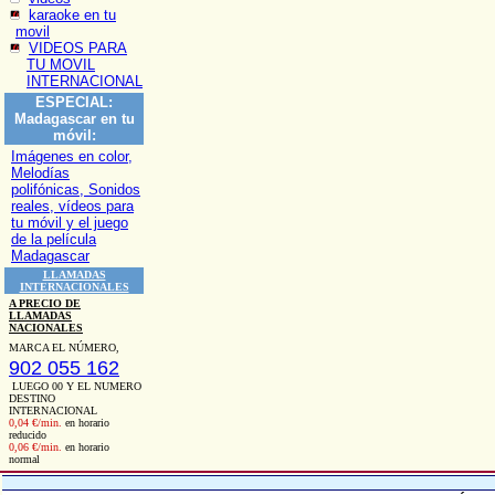
karaoke en tu
movil
VIDEOS PARA
TU MOVIL
INTERNACIONAL
ESPECIAL:
Madagascar en tu
móvil:
Imágenes en color,
Melodías
polifónicas, Sonidos
reales, vídeos para
tu móvil y el juego
de la película
Madagascar
LLAMADAS
INTERNACIONALES
A PRECIO DE
LLAMADAS
NACIONALES
MARCA EL NÚMERO,
902 055 162
LUEGO 00 Y EL NUMERO
DESTINO
INTERNACIONAL
0,04 €/min.
en horario
reducido
0,06 €/min.
en horario
normal