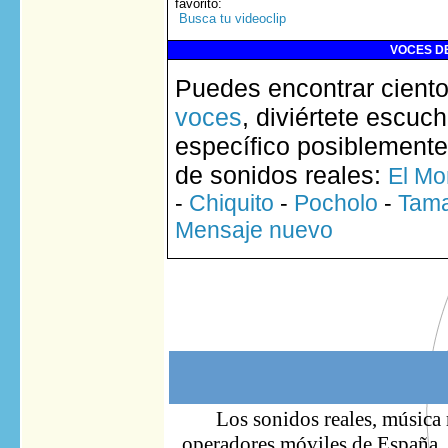
favorito
:
Busca tu videoclip
VOCES DE
Puedes encontrar ciento
voces
, diviértete escuc
específico posiblemente
de sonidos reales:
El Mo
-
Chiquito
-
Pocholo
-
Tam
Mensaje nuevo
Los sonidos reales, música 
operadores móviles de España. S