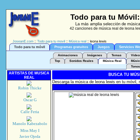
Todo para tu Móvil:
La más amplia selección de música 
42 canciones de música real de leona lew
JoseanE.com
::
Todo para tu movil
::
Música real
:: leona lewis
Todo para tu móvil
Programas gratuitos
Juegos
Servicios W
Animaciones
Imágenes
Temas
Video
Top
Sonidos Reales
Música Real
Músic
Tonos
ARTISTAS DE MUSICA
BUSCA TU MÚS
REAL
Descarga la música de leona lewis en tu móvil, 
Robin Thicke
Oscar G
Calle Feria
Manolo Kabezabolo
Miss May I
Javier Ojeda