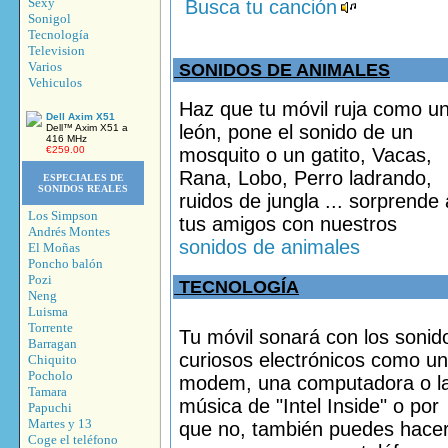
Sexy
Busca tu canción
Sonigol
Tecnología
Television
Varios
SONIDOS DE ANIMALES
Vehiculos
Haz que tu móvil
ruja como u
Dell Axim X51
león, pone el sonido de un
Dell™ Axim X51 a
416 MHz
€259.00
mosquito o un gatito, Vacas,
Rana, Lobo, Perro ladrando,
ESPECIALES DE
SONIDOS REALES
ruidos de jungla ... sorprende 
Los Simpson
tus amigos con nuestros
Andrés Montes
sonidos de animales
El Moñas
Poncho balón
Pozi
TECNOLOGÍA
Neng
Luisma
Torrente
Tu móvil sonará con los sonid
Barragan
curiosos electrónicos como un
Chiquito
Pocholo
modem, una computadora o l
Tamara
música de "Intel Inside" o por
Papuchi
Martes y 13
que no, también puedes hace
Coge el teléfono