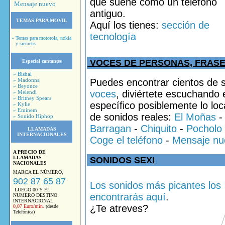
que suene como un teléfono
Mensaje nuevo
antiguo.
TEMAS PARA MOVIL
Aquí los tienes:
sección de
tecnología
» Temas para motorola, nokia
y siemens
VOCES DE PERSONAS, FRASE
Especial cantantes
» Bisbal
» Madonna
Puedes encontrar cientos de 
» Beyonce
voces
, diviértete escuchando 
» Melendi
» Britney Spears
específico posiblemente lo loc
» Kylie
» Eminem
de sonidos reales:
El Moñas
» Sonido Hiphop
Barragan
-
Chiquito
-
Pocholo
LLAMADAS
INTERNACIONALES
Coge el teléfono
-
Mensaje nu
A PRECIO DE
LLAMADAS
SONIDOS SEXI
NACIONALES
MARCA EL NÚMERO,
902 87 65 87
Los sonidos más picantes los
LUEGO 00 Y EL
encontrarás aquí
.
NUMERO DESTINO
INTERNACIONAL
¿Te atreves?
0,07 Euro/min.
(desde
Telefónica)