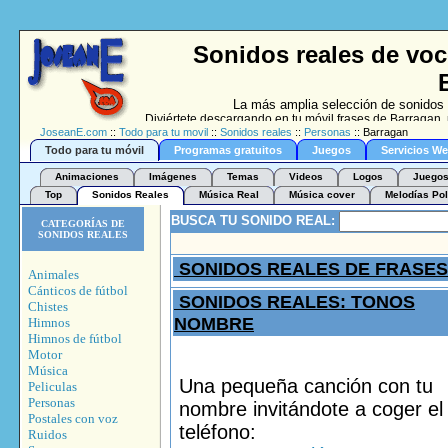
Sonidos reales de voc
La más amplia selección de sonidos 
Diviértete descargando en tu móvil frases de Barragan,
JoseanE.com
::
Todo para tu movil
::
Sonidos reales
::
Personas
:: Barragan
Todo para tu móvil
Programas gratuitos
Juegos
Servicios W
Animaciones
Imágenes
Temas
Videos
Logos
Juegos
Top
Sonidos Reales
Música Real
Música cover
Melodías Pol
BUSCA TU SONIDO REAL:
CATEGORÍAS DE
SONIDOS REALES
SONIDOS REALES DE FRASE
Animales
Cánticos de fútbol
SONIDOS REALES: TONOS
Chistes
NOMBRE
Himnos
Himnos de fútbol
Motor
Música
Una pequeña canción con tu
Peliculas
Personas
nombre invitándote a coger el
Postales con voz
teléfono:
Ruidos