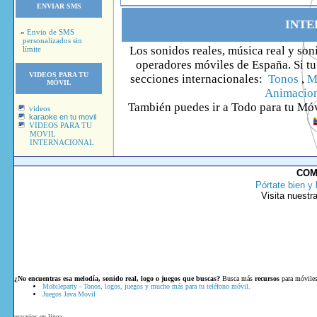
ENVIAR SMS
INTE
»
Envio de SMS
personalizados sin
Los sonidos reales, música real y son
límite
operadores móviles de España. Si tu 
VIDEOS PARA TU
secciones internacionales:
Tonos
,
M
MÓVIL
Animacio
También puedes ir
a Todo
para tu Móv
videos
karaoke en tu movil
VIDEOS PARA TU
MOVIL
INTERNACIONAL
COM
Pórtate bien y 
Visita nuestr
¿No encuentras esa melodía, sonido real, logo o juegos que buscas?
Busca más
recursos
para móviles
Mobileparty - Tonos, logos, juegos y mucho más para tu teléfono móvil.
Juegos Java Movil
usuarios en linea