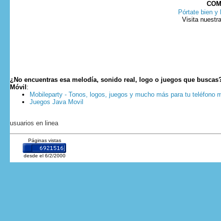
COM
Pórtate bien y 
Visita nuestr
¿No encuentras esa melodía, sonido real, logo o juegos que buscas
Móvil
:
Mobileparty - Tonos, logos, juegos y mucho más para tu teléfono m
Juegos Java Movil
usuarios en linea
Páginas vistas
desde el 6/2/2000