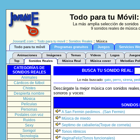
Todo para tu Móvil
La más amplia selección de sonidos 
9 sonidos reales de música d
JoseanE.com
::
Todo para tu movil
::
Sonidos Reales
:: Música
Todo para tu móvil
Programas gratuitos
Juegos
Servicios W
Animaciones
Imágenes
Temas
Videos
Logos
Juegos
Top
Sonidos Reales
Música Real
Música cover
Melodías Pol
CATEGORÍAS DE
BUSCA TU SONIDO REAL:
SONIDOS REALES
Animales
Lo más buscado:
gato
,
perro
,
sirena
,
ped
Cánticos de fútbol
Chistes
Descárgate la mejor música con sonidos reales,
sonoros y voces:
Despierta nombre
Música
Películas
SONIDOS 
Personas
A San Fermin pedimos...(San Fermin)
Postales con voz
Música de miedo
Ruidos
Septimo de caballeria(Toque de corneta)
Sexy
Sonigol
Tonos ritmicos
Tecnología
VaginaFeliz(Tonos funcionales)