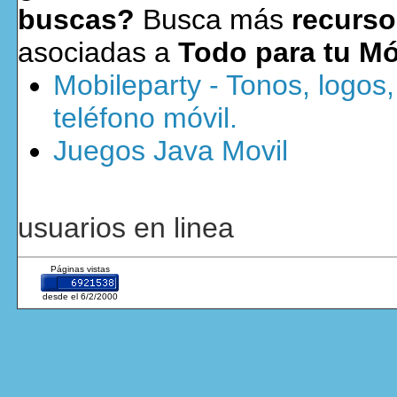
buscas?
Busca más
recurso
asociadas a
Todo para tu Mó
Mobileparty - Tonos, logos
teléfono móvil.
Juegos Java Movil
usuarios en linea
Páginas vistas
desde el 6/2/2000