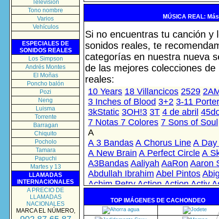
Televisión
Tono nombre
MÚSICA REAL: Más 
Varios
Vehículos
Si no encuentras tu canción y 
ESPECIALES DE
sonidos reales, te recomendamo
SONIDOS REALES
categorías en nuestra nueva 
Los Simpson
de las mejores colecciones de
Andrés Montes
El Moñas
reales:
Poncho balón
Pozi
Neng
Luisma
Torrente
Barragan
Chiquito
Pocholo
Tamara
Papuchi
Martes y 13
LLAMADAS
INTERNACIONALES
A PRECIO DE
LLAMADAS
TOP IMÁGENES DE CACHONDEO
NACIONALES
MARCA EL NÚMERO,