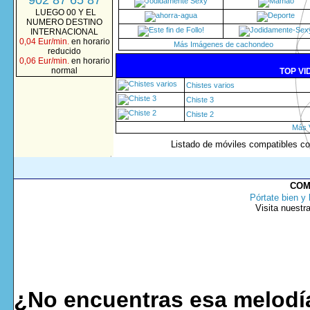
902 87 65 87
LUEGO 00 Y EL
NUMERO DESTINO
INTERNACIONAL
0,04 Eur/min.
en horario
Más Imágenes de cachondeo
reducido
0,06 Eur/min.
en horario
normal
TOP VI
Chistes varios
Chiste 3
Chiste 2
Más V
Listado de móviles compatibles co
COM
Pórtate bien y 
Visita nuestr
¿No encuentras esa melodía