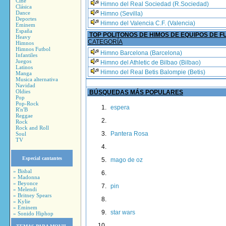
Cine
Himno del Real Sociedad (R.Sociedad)
Clásica
Dance
Himno (Sevilla)
Deportes
Himno del Valencia C.F. (Valencia)
Eminem
España
TOP POLITONOS DE HIMOS DE EQUIPOS DE 
Heavy
CATEGORÍA
Himnos
Himnos Futbol
Himno Barcelona (Barcelona)
Infantiles
Juegos
Himno del Athletic de Bilbao (Bilbao)
Latinos
Himno del Real Betis Balompie (Betis)
Manga
Musica alternativa
Navidad
Oldies
BÚSQUEDAS MÁS POPULARES
Pop
Pop-Rock
espera
R'n'B
Reggae
Rock
Rock and Roll
Pantera Rosa
Soul
TV
Especial cantantes
mago de oz
» Bisbal
» Madonna
» Beyonce
pin
» Melendi
» Britney Spears
» Kylie
» Eminem
star wars
» Sonido Hiphop