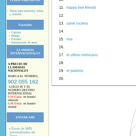
TEMAS PARA MOVIL
happy tree friends
» Temas para motorola, nokia
y siemens
salve rociera
Especiales
» Cartoon
» Manga
risa
» Postales
» Animaciones de amor
LLAMADAS
INTERNACIONALES
el ultimo mohicano
A PRECIO DE
LLAMADAS
el padrino
NACIONALES
MARCA EL NÚMERO,
902 055 162
LUEGO 00 Y EL
NUMERO DESTINO
INTERNACIONAL
0,04 €/min.
en horario
reducido
0,06 €/min.
en horario
normal
ENVIAR SMS
»
Envio de SMS
personalizados sin
límite