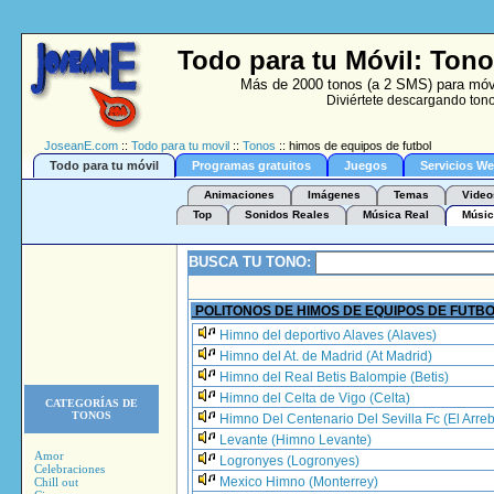
Todo para tu Móvil: Ton
Más de 2000 tonos (a 2 SMS) para móvil
Diviértete descargando tono
JoseanE.com
::
Todo para tu movil
::
Tonos
:: himos de equipos de futbol
Todo para tu móvil
Programas gratuitos
Juegos
Servicios W
Animaciones
Imágenes
Temas
Video
Top
Sonidos Reales
Música Real
Músic
BUSCA TU TONO:
POLITONOS DE HIMOS DE EQUIPOS DE FUTB
Himno del deportivo Alaves (Alaves)
Himno del At. de Madrid (At Madrid)
Himno del Real Betis Balompie (Betis)
Himno del Celta de Vigo (Celta)
CATEGORÍAS DE
TONOS
Himno Del Centenario Del Sevilla Fc (El Arreb
Levante (Himno Levante)
Amor
Logronyes (Logronyes)
Celebraciones
Mexico Himno (Monterrey)
Chill out