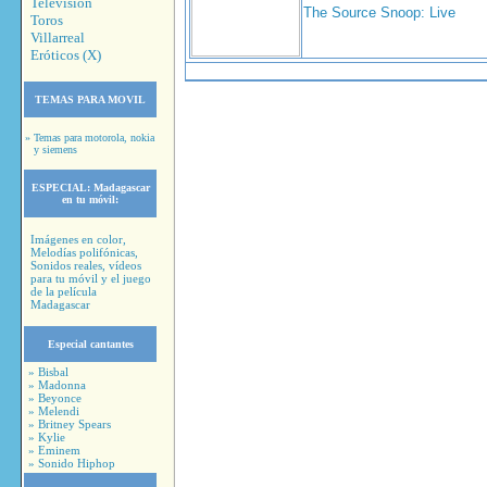
Television
The Source Snoop: Live
Toros
Villarreal
Eróticos (X)
TEMAS PARA MOVIL
» Temas para motorola, nokia
y siemens
ESPECIAL:
Madagascar
en tu móvil:
Imágenes en color,
Melodías polifónicas,
Sonidos reales, vídeos
para tu móvil y el juego
de la película
Madagascar
Especial cantantes
» Bisbal
» Madonna
» Beyonce
» Melendi
» Britney Spears
» Kylie
» Eminem
» Sonido Hiphop