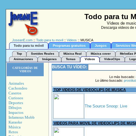
Todo para tu M
Vídeos de music
Descarga videos de m
JoseanE.com
::
Todo para tu movil
::
Videos
:: MUSICA
Todo para tu móvil
Programas gratuitos
Juegos
Servicios W
Top
Sonidos Reales
Música Real
Música cover
Melodías P
Animaciones
Imágenes
Temas
Videos
VideoClips
Log
BUSCA TU VÍDEO:
CATEGORÍAS DE
VIDEOS
Lo más buscado:
Lo último buscado:
prostitu
Animales
Cachondeo
TOP VIDEOS DE VIDEOCLIPS DE MUSICA
Caseros
Curiosos
Deportes
The Source Snoop: Live
Dibujos
Impactos
Infamous Mobb
Karaoke
VIDEOS PARA MOVIL DE VIDEOCLIPS DE MUS
Música
Retos