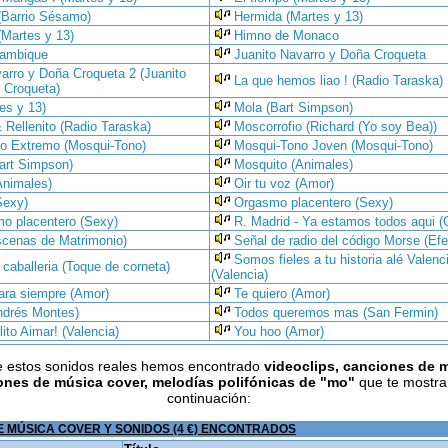
(Barrio Sésamo)
Hermida (Martes y 13)
(Martes y 13)
Himno de Monaco
ambique
Juanito Navarro y Doña Croqueta
arro y Doña Croqueta 2 (Juanito
La que hemos liao ! (Radio Taraska)
 Croqueta)
es y 13)
Mola (Bart Simpson)
 Rellenito (Radio Taraska)
Moscorrofio (Richard (Yo soy Bea))
o Extremo (Mosqui-Tono)
Mosqui-Tono Joven (Mosqui-Tono)
art Simpson)
Mosquito (Animales)
Animales)
Oir tu voz (Amor)
Sexy)
Orgasmo placentero (Sexy)
mo placentero (Sexy)
R. Madrid - Ya estamos todos aqui (
scenas de Matrimonio)
Señal de radio del código Morse (Efe
Somos fieles a tu historia alé Valenc
caballeria (Toque de corneta)
(Valencia)
ara siempre (Amor)
Te quiero (Amor)
ndrés Montes)
Todos queremos mas (San Fermin)
to Aimar! (Valencia)
You hoo (Amor)
 estos sonidos reales hemos encontrado
videoclips, canciones de 
ones de música cover, melodías polifónicas de
"mo"
que te mostr
continuación:
 MÚSICA COVER Y SONIDOS (4 €) ENCONTRADOS