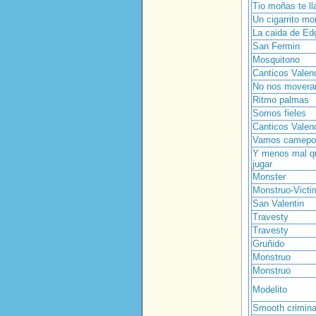
Tio moñas te l
Un cigarrito m
La caida de Ed
San Fermin
Mosquitono
Canticos Valen
No nos movera
Ritmo palmas
Somos fieles
Canticos Valen
Vamos camepo
Y menos mal q
jugar
Monster
Monstruo-Victi
San Valentin
Travesty
Travesty
Gruñido
Monstruo
Monstruo
Modelito
Smooth crimina