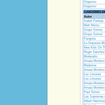
Orgasmo
Orgasmo
CANCIONES DE
Autor
Isabel Pantoja
Matt Monro
Grupo Somos
Grupo Somos
Fangoria
La Orquesta M
New Kids On T
Roger Sanchez
Moderatto
Amaia Montero
Madonna
Amaia Montero
Los Limones
Los Limones
Amaia Montero
Amaia Montero
Paul Simon
Las Supremas 
Albert Hammo