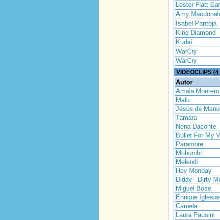
Lester Flatt Ea
Amy Macdonal
Isabel Pantoja
King Diamond
Kudai
WarCry
WarCry
VIDEOCLIPS (
Autor
Amaia Montero
Malu
Jesus de Manu
Tamara
Nena Daconte
Bullet For My V
Paramore
Mohombi
Melendi
Hey Monday
Diddy - Dirty 
Miguel Bose
Enrique Iglesia
Camela
Laura Pausini