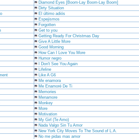
Diamond Eyes [Boom-Lay Boom-Lay Boom]
Dirty Situation
co
El último adiós
Espejismos
Forgotten
n
Get to you
Getting Ready For Christmas Day
Give A Little More
Good Morning
How Can I Love You More
Humor negro
I Don't See You Again
Lifeline
ment
Like A G6
Me enamora
Me Enamoré De Ti
Memories
Menamore
l
Monkey
More
Motivation
My Girl (Te Amo)
Nada Valgo Sin Tu Amor
New York City Moves To The Sound of L.A.
No me pidas mas amor