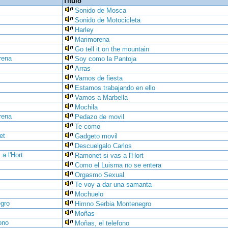
Título
Sonido de Mosca
Sonido de Motocicleta
Harley
Marimorena
Go tell it on the mountain
rena
Soy como la Pantoja
Arras
Vamos de fiesta
Estamos trabajando en ello
Vamos a Marbella
Mochila
rena
Pedazo de movil
Te como
et
Gadgeto movil
Descuelgalo Carlos
a l'Hort
Ramonet si vas a l'Hort
Como el Luisma no se entera
Orgasmo Sexual
Te voy a dar una samanta
Mochuelo
gro
Himno Serbia Montenegro
Moñas
ono
Moñas, el telefono