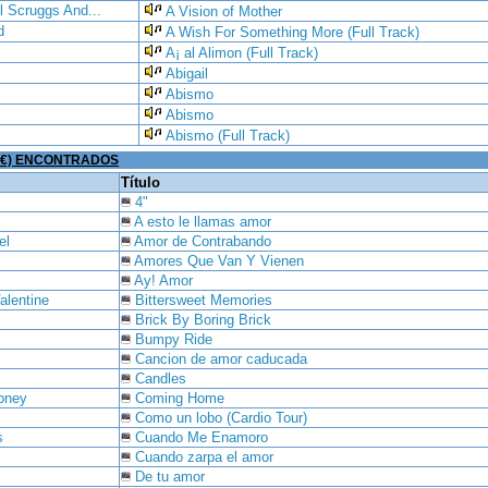
rl Scruggs And...
A Vision of Mother
d
A Wish For Something More (Full Track)
A¡ al Alimon (Full Track)
Abigail
Abismo
Abismo
Abismo (Full Track)
4 €) ENCONTRADOS
Título
4"
A esto le llamas amor
el
Amor de Contrabando
Amores Que Van Y Vienen
Ay! Amor
alentine
Bittersweet Memories
Brick By Boring Brick
Bumpy Ride
Cancion de amor caducada
Candles
Money
Coming Home
Como un lobo (Cardio Tour)
s
Cuando Me Enamoro
Cuando zarpa el amor
De tu amor