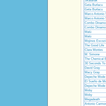
Skalariak
Geta Burlacu
Geta Burlacu
Marco Antonio 
Marco Antonio 
Combo Dinamo
Combo Dinamo
Malú
Malú
Mojinos Escoz
The Good Life
Clara Montes
M. Simone
The Chemical B
30 Seconds To
David Gray
Macy Gray
Depeche Mode
El Sueño de Mo
Depeche Mode
Moby
Moby
Megadeath
Antonio Carmo