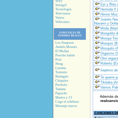
Sexy
Epi y Blas 
Sonigol
Tecnología
Hermida II 
Television
Himno Moz
Varios
Juanito Nav
Vehiculos
Navarro y Doña
Moda (Mart
ESPECIALES DE
Mongolito &
SONIDOS REALES
Mosqui-Ton
Los Simpson
Mosquis (B
Andrés Montes
Mosquito (
El Moñas
Orgasmo (
Poncho balón
Otro orgas
Pozi
Roberto (E
Neng
Luisma
Septimo de 
Torrente
Barragan
Te querre p
Chiquito
Tikitaka (A
Pocholo
Vamos Pabli
Tamara
Papuchi
Además de
Martes y 13
realcanci
Coge el teléfono
Mensaje nuevo
CANCIONES DE