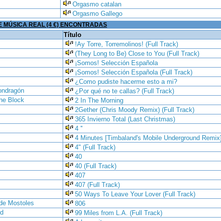
Orgasmo catalan
Orgasmo Gallego
 MÚSICA REAL (4 €) ENCONTRADAS
Título
!Ay Torre, Torremolinos! (Full Track)
(They Long to Be) Close to You (Full Track)
¡Somos! Selección Española
¡Somos! Selección Española (Full Track)
¿Como pudiste hacerme esto a mi?
ondragón
¿Por qué no te callas? (Full Track)
he Block
2 In The Morning
2Gether (Chris Moody Remix) (Full Track)
365 Invierno Total (Last Christmas)
4 ''
4 Minutes [Timbaland's Mobile Underground Remix
4" (Full Track)
40
40 (Full Track)
407
407 (Full Track)
50 Ways To Leave Your Lover (Full Track)
de Mostoles
806
nd
99 Miles from L.A. (Full Track)