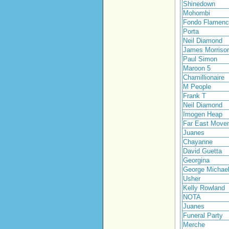
Shinedown
Mohombi
Fondo Flamen
Porta
Neil Diamond
James Morriso
Paul Simon
Maroon 5
Chamillionaire
M People
Frank T
Neil Diamond
Imogen Heap
Far East Move
Juanes
Chayanne
David Guetta
Georgina
George Michae
Usher
Kelly Rowland
NOTA
Juanes
Funeral Party
Merche