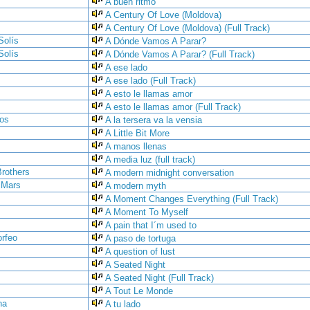
A buen ritmo
A Century Of Love (Moldova)
A Century Of Love (Moldova) (Full Track)
Solís
A Dónde Vamos A Parar?
Solís
A Dónde Vamos A Parar? (Full Track)
A ese lado
A ese lado (Full Track)
A esto le llamas amor
A esto le llamas amor (Full Track)
ios
A la tersera va la vensia
A Little Bit More
A manos llenas
A media luz (full track)
rothers
A modern midnight conversation
 Mars
A modern myth
A Moment Changes Everything (Full Track)
A Moment To Myself
A pain that I´m used to
rfeo
A paso de tortuga
A question of lust
A Seated Night
A Seated Night (Full Track)
A Tout Le Monde
na
A tu lado