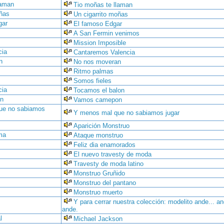
laman
Tio moñas te llaman
oñas
Un cigarrito moñas
gar
El famoso Edgar
A San Fermin venimos
Mission Imposible
cia
Cantaremos Valencia
n
No nos moveran
Ritmo palmas
Somos fieles
cia
Tocamos el balon
n
Vamos camepon
ue no sabiamos
Y menos mal que no sabiamos jugar
Aparición Monstruo
ma
Ataque monstruo
Feliz dia enamorados
El nuevo travesty de moda
Travesty de moda latino
Monstruo Gruñido
Monstruo del pantano
Monstruo muerto
Y para cerrar nuestra colección: modelito ande... an
ande.
l
Michael Jackson