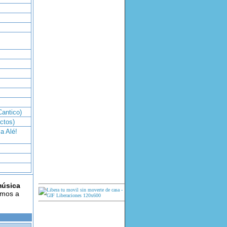
Cantico)
ctos)
ia Alé!
música
amos a