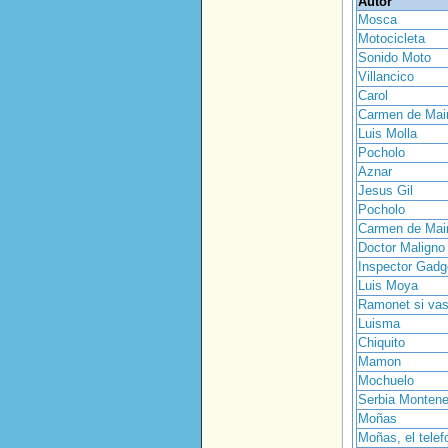
Autor
Mosca
Motocicleta
Sonido Moto
Villancico
Carol
Carmen de Mai
Luis Molla
Pocholo
Aznar
Jesus Gil
Pocholo
Carmen de Mai
Doctor Maligno
Inspector Gadg
Luis Moya
Ramonet si vas 
Luisma
Chiquito
Mamon
Mochuelo
Serbia Montene
Moñas
Moñas, el telef