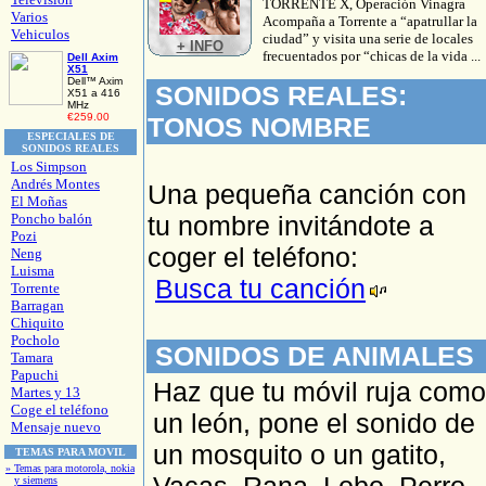
TORRENTE X, Operación Vinagra
Varios
Acompaña a Torrente a “apatrullar la
Vehiculos
ciudad” y visita una serie de locales
+ INFO
frecuentados por “chicas de la vida ...
Dell Axim
X51
Dell™ Axim
SONIDOS REALES:
X51 a 416
MHz
€259.00
TONOS NOMBRE
ESPECIALES DE
SONIDOS REALES
Los Simpson
Andrés Montes
Una pequeña canción con
El Moñas
Poncho balón
tu nombre invitándote a
Pozi
coger el teléfono:
Neng
Luisma
Busca tu canción
Torrente
Barragan
Chiquito
Pocholo
SONIDOS DE ANIMALES
Tamara
Papuchi
Haz que tu móvil
ruja como
Martes y 13
Coge el teléfono
un león, pone el sonido de
Mensaje nuevo
un mosquito o un gatito,
TEMAS PARA MOVIL
» Temas para motorola, nokia
y siemens