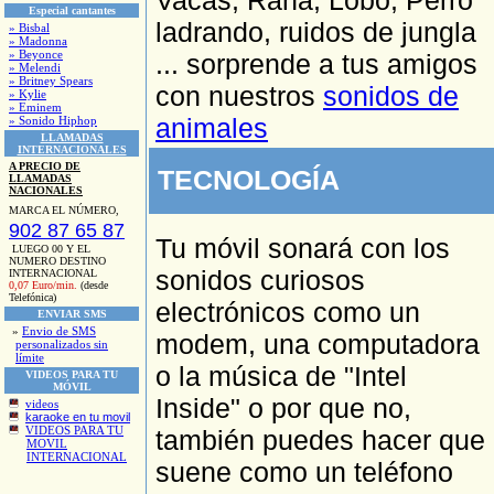
Vacas, Rana, Lobo, Perro
Especial cantantes
ladrando, ruidos de jungla
» Bisbal
» Madonna
» Beyonce
... sorprende a tus amigos
» Melendi
» Britney Spears
con nuestros
sonidos de
» Kylie
» Eminem
animales
» Sonido Hiphop
LLAMADAS
INTERNACIONALES
A PRECIO DE
TECNOLOGÍA
LLAMADAS
NACIONALES
MARCA EL NÚMERO,
902 87 65 87
Tu móvil sonará con los
LUEGO 00 Y EL
NUMERO DESTINO
sonidos curiosos
INTERNACIONAL
0,07 Euro/min.
(desde
Telefónica)
electrónicos como un
ENVIAR SMS
»
Envio de SMS
modem, una computadora
personalizados sin
límite
o la música de "Intel
VIDEOS PARA TU
MÓVIL
Inside" o por que no,
videos
karaoke en tu movil
VIDEOS PARA TU
también puedes hacer que
MOVIL
INTERNACIONAL
suene como un teléfono