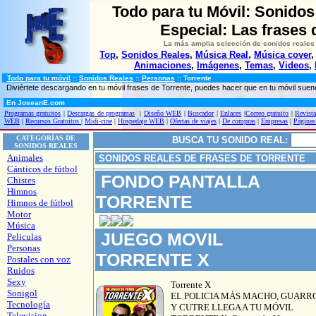
Todo para tu Móvil: Sonidos
Especial: Las frases 
La más amplia selección de sonidos reales
Top
,
Sonidos Reales
,
Música Real
,
Música cover
Animaciones
,
Imágenes
,
Temas
,
Videos
,
Todo para tu móvil
::
Sonidos Reales
::
Personas
:: Torrente
Diviértete descargando en tu móvil frases de Torrente, puedes hacer que en tu móvil suen
En JoseanE.com
Programas gratuitos
|
Descargas de programas
|
Diseño WEB
|
Buscador
|
Enlaces
|
Correo gratuito
|
Revista
WEB
|
Recursos Gratuitos
|
Midi-cine
|
Hospedaje WEB
|
Ofertas de viajes
|
De compras
|
Empresas
|
Páginas
CATEGORÍAS DE
BUSCA TU SONIDO REAL:
SONIDOS REALES
Animales
SONIDOS REALES DE FRASES DE TORRENTE
Cánticos de fútbol
FONDO PANTALLA
Chistes
Himnos
TORRENTE
Himnos de fútbol
Motor
Música
JUEGO MOVIL
Peliculas
Personas
TORRENTE X
Postales con voz
Ruidos
Sexy
Torrente X
Sonigol
EL POLICIA MÁS MACHO, GUARR
Tecnología
Y CUTRE LLEGA A TU MÓVIL
Television