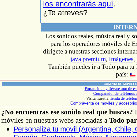
los encontrarás aquí
.
¿Te atreves?
INTER
Los sonidos reales, música real y s
para los operadores móviles de Es
dirígete
a nuestras secciones intern
java premium
,
Imágenes
,
También puedes ir
a Todo
para tu
país:
COMPRA DE MÓVILE
Pórtate bien y llévate uno de es
Comparador de teléfonos 
Visita nuestra
tienda de teléfo
Compraventa de moviles y accesori
¿No encuentras ese sonido real que buscas?
B
móviles en nuestras webs asociadas a
Todo par
Personaliza tu movil (Argentina, Chile