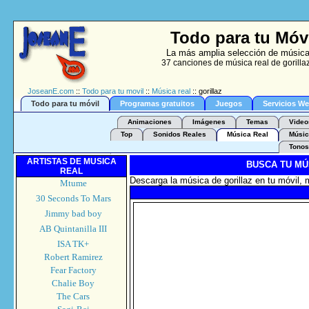
Todo para tu Móvi
La más amplia selección de música 
37 canciones de música real de gorilla
JoseanE.com
::
Todo para tu movil
::
Música real
:: gorillaz
Todo para tu móvil
Programas gratuitos
Juegos
Servicios W
Animaciones
Imágenes
Temas
Video
Top
Sonidos Reales
Música Real
Músic
Tonos
ARTISTAS DE MUSICA
BUSCA TU MÚ
REAL
Descarga la música de gorillaz en tu móvil, 
Mtume
30 Seconds To Mars
Jimmy bad boy
AB Quintanilla III
ISA TK+
Robert Ramirez
Fear Factory
Chalie Boy
The Cars