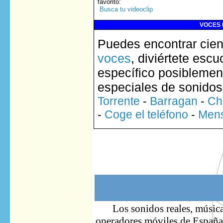
favorito
:
Busca tu videoclip
VOCES 
Puedes encontrar cien
voces
, diviértete esc
específico posiblement
especiales de sonidos
Torrente
-
Barragan
-
Ch
-
Coge el teléfono
-
Mens
Los sonidos reales, música
operadores móviles de España. 