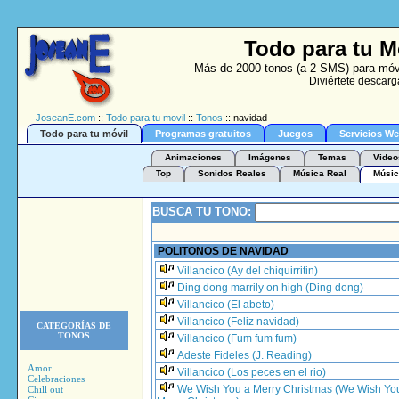
Todo para tu M
Más de 2000 tonos (a 2 SMS) para móvil
Diviértete descarg
JoseanE.com
::
Todo para tu movil
::
Tonos
:: navidad
Todo para tu móvil
Programas gratuitos
Juegos
Servicios W
Animaciones
Imágenes
Temas
Video
Top
Sonidos Reales
Música Real
Músic
BUSCA TU TONO:
POLITONOS DE NAVIDAD
Villancico (Ay del chiquirritin)
Ding dong marrily on high (Ding dong)
Villancico (El abeto)
Villancico (Feliz navidad)
CATEGORÍAS DE
TONOS
Villancico (Fum fum fum)
Adeste Fideles (J. Reading)
Amor
Villancico (Los peces en el rio)
Celebraciones
We Wish You a Merry Christmas (We Wish Yo
Chill out