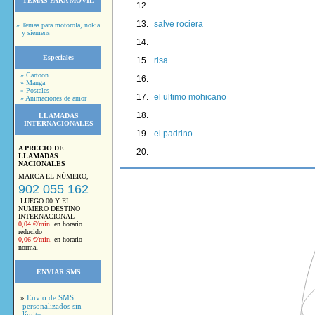
TEMAS PARA MOVIL
salve rociera
» Temas para motorola, nokia
y siemens
Especiales
risa
» Cartoon
» Manga
» Postales
el ultimo mohicano
» Animaciones de amor
LLAMADAS
INTERNACIONALES
el padrino
A PRECIO DE
LLAMADAS
NACIONALES
MARCA EL NÚMERO,
902 055 162
LUEGO 00 Y EL
NUMERO DESTINO
INTERNACIONAL
0,04 €/min.
en horario
reducido
0,06 €/min.
en horario
normal
ENVIAR SMS
»
Envio de SMS
personalizados sin
límite