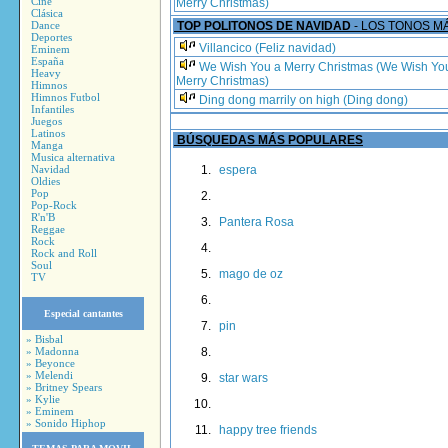
Cine
Merry Christmas)
Clásica
Dance
TOP POLITONOS DE NAVIDAD
- LOS TONOS 
Deportes
Villancico (Feliz navidad)
Eminem
España
We Wish You a Merry Christmas (We Wish Yo
Heavy
Merry Christmas)
Himnos
Himnos Futbol
Ding dong marrily on high (Ding dong)
Infantiles
Juegos
Latinos
BÚSQUEDAS MÁS POPULARES
Manga
Musica alternativa
Navidad
espera
Oldies
Pop
Pop-Rock
R'n'B
Pantera Rosa
Reggae
Rock
Rock and Roll
Soul
mago de oz
TV
Especial cantantes
pin
» Bisbal
» Madonna
» Beyonce
» Melendi
star wars
» Britney Spears
» Kylie
» Eminem
» Sonido Hiphop
happy tree friends