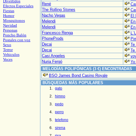
Divertidos
René
Ca
Efectos Especiales
The Rolling Stones
Cas
Fiestas
Nacho Vegas
Humor
El
Mosquitonos
Melendi
En
Navidad
Melendi
En
Personas
Francesco Renga
L´U
Poncho Balón
PhoneProds
Pi
Postales con voz
Decai
Te 
Sexo
Terror
Decai
Te 
Vehiculos
Casi Angeles
voy
Voces
Nuria Fergó
Yo 
MELODÍAS POLIFÓNICAS (3 €) ENCONTRADAS
BSO James Bond Casino Royale
BÚSQUEDAS MÁS POPULARES
gato
himno
pedo
perro
telefono
sirena
risa