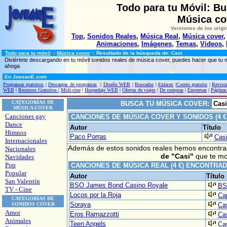
Todo para tu Móvil: B
Música co
Versiones de los origi
Top
,
Sonidos Reales
,
Música Real
,
Música cover
Animaciones
,
Imágenes
,
Temas
,
Videos
,
Todo para tu móvil
::
Música cover
:: Resultado de la búsqueda de: Casi
Diviértete descargando en tu móvil sonidos reales de música cover, puedes hacer que tu
ahoga
En JoseanE.com
Programas gratuitos
|
Descargas de programas
|
Diseño WEB
|
Buscador
|
Enlaces
|
Correo gratuito
|
Revista
WEB
|
Recursos Gratuitos
|
Midi-cine
|
Hospedaje WEB
|
Ofertas de viajes
|
De compras
|
Empresas
|
Páginas
CATEGORÍAS DE
BUSCA TU MÚSICA COVER:
MÚSICA COVER
Canciones gay
CANCIONES DE MÚSICA COVER Y SONIDOS (4 
Dance
Autor
Título
Himnos
Paco Porras
Cas
Internacionales
Además de estos sonidos reales hemos encontr
Nacionales
de
"Casi"
que te mo
Navidades
Pop
CANCIONES DE MÚSICA REAL (4 €) ENCONTRA
Popular
Autor
Título
San Valentín
BSO James Bond Casino Royale
BS
TV - Cine
Locos por la Roja
Cap
CATEGORÍAS DE
Soraya
SONIDOS COVER
Ca
Amor
Eros Ramazzotti
Cas
Animales
Teen Angels
Ca