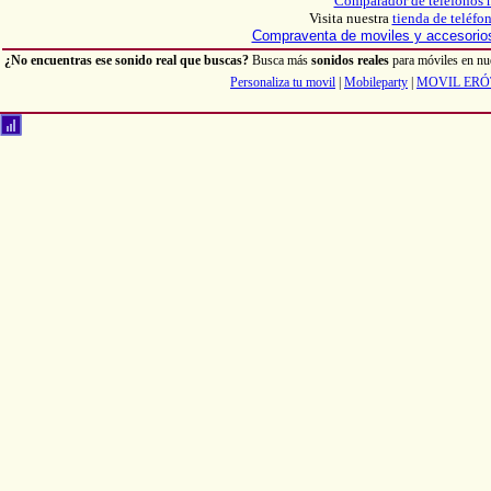
Comparador de teléfonos 
Visita nuestra
tienda de teléfo
Compraventa de moviles y accesori
¿No encuentras ese sonido real que buscas?
Busca más
sonidos reales
para móviles en nu
Personaliza tu movil
|
Mobileparty
|
MOVIL ERÓ