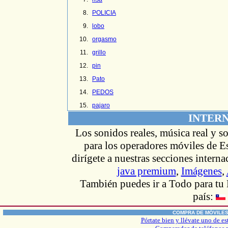
POLICIA
lobo
orgasmo
grillo
pin
Pato
PEDOS
pajaro
INTER
Los sonidos reales, música real y s
para los operadores móviles de Es
dirígete
a nuestras secciones intern
java premium
,
Imágenes
,
También puedes ir
a Todo
para tu
país:
COMPRA DE MÓVILE
Pórtate bien y llévate uno de es