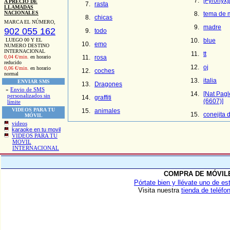
[Fyronyx
A PRECIO DE
rasta
LLAMADAS
NACIONALES
tema de 
chicas
MARCA EL NÚMERO,
madre
902 055 162
todo
LUEGO 00 Y EL
blue
emo
NUMERO DESTINO
INTERNACIONAL
tt
0,04 €/min.
en horario
rosa
reducido
oj
0,06 €/min.
en horario
coches
normal
italia
ENVIAR SMS
Dragones
»
Envio de SMS
[Nat Pagl
personalizados sin
graffiti
(6607)]
límite
VIDEOS PARA TU
animales
conejita 
MÓVIL
videos
karaoke en tu movil
VIDEOS PARA TU
MOVIL
INTERNACIONAL
COMPRA DE MÓVIL
Pórtate bien y llévate uno de es
Visita nuestra
tienda de teléfo