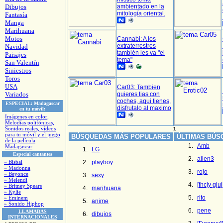
Dibujos
ambientado en la
mitología oriental.
Fantasía
Manga
Marihuana
Motos
Cannabi: A los
extraterrestres
Navidad
también les va "el
Paisajes
tema"
San Valentín
Siniestros
Toros
USA
Car03: Tambien
Variados
quieres tias con
coches, aqui tienes,
ESPECIAL:
Madagascar
disfrutalo al maximo
en tu móvil:
Imágenes en color,
Melodías polifónicas,
Sonidos reales, vídeos
1
para tu móvil y el juego
BÚSQUEDAS MÁS POPULARES
ÚLTIMAS BÚS
de la película
Amb
Madagascar
LG
Especial cantantes
alien3
» Bisbal
playboy
» Madonna
rojo
» Beyonce
sexy
» Melendi
[thcjy gjuj
» Britney Spears
marihuana
» Kylie
rito
» Eminem
anime
» Sonido Hiphop
pene
LLAMADAS
dibujos
INTERNACIONALES