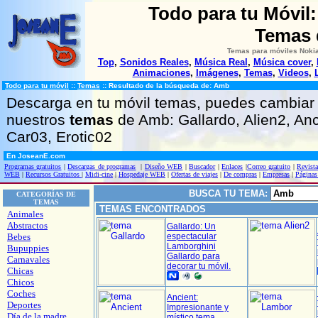
Todo para tu Móvil
Temas
Temas para móviles Nokia
Top
,
Sonidos Reales
,
Música Real
,
Música cover
,
Animaciones
,
Imágenes
,
Temas
,
Videos
,
Todo para tu móvil
::
Temas
::
Resultado de la búsqueda de: Amb
Descarga en tu móvil temas, puedes cambiar 
nuestros
temas
de Amb: Gallardo, Alien2, An
Car03, Erotic02
En JoseanE.com
Programas gratuitos
|
Descargas de programas
|
Diseño WEB
|
Buscador
|
Enlaces
|
Correo gratuito
|
Revista
WEB
|
Recursos Gratuitos
|
Midi-cine
|
Hospedaje WEB
|
Ofertas de viajes
|
De compras
|
Empresas
|
Páginas
BUSCA TU TEMA:
CATEGORÍAS DE
TEMAS
TEMAS ENCONTRADOS
Animales
Abstractos
Gallardo: Un
Bebes
espectacular
Lamborghini
Bupuppies
Gallardo para
Carnavales
decorar tu móvil.
Chicas
Chicos
Coches
Ancient:
Deportes
Impresionante y
Día de la madre
místico tema