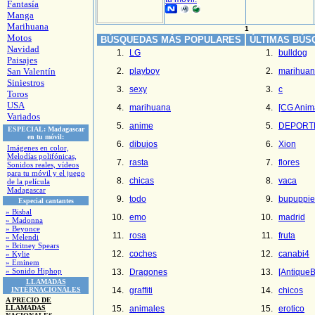
Fantasía
Manga
Marihuana
1
Motos
BÚSQUEDAS MÁS POPULARES
ÚLTIMAS BÚS
Navidad
LG
bulldog
Paisajes
San Valentín
playboy
marihua
Siniestros
sexy
c
Toros
USA
marihuana
[CG Anim
Variados
anime
DEPORT
ESPECIAL:
Madagascar
en tu móvil:
dibujos
Xion
Imágenes en color,
Melodías polifónicas,
rasta
flores
Sonidos reales, vídeos
para tu móvil y el juego
chicas
vaca
de la película
Madagascar
todo
bupuppie
Especial cantantes
» Bisbal
emo
madrid
» Madonna
» Beyonce
rosa
fruta
» Melendi
» Britney Spears
coches
canabi4
» Kylie
» Eminem
» Sonido Hiphop
Dragones
[AntiqueB
LLAMADAS
INTERNACIONALES
graffiti
chicos
A PRECIO DE
LLAMADAS
animales
erotico