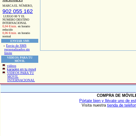
NACIONALES
MARCA EL NÚMERO,
902 055 162
LUEGO 00 Y EL
NUMERO DESTINO
INTERNACIONAL
0,04 €/min.
en horario
reducido
0,06 €/min.
en horario
normal
ENVIAR SMS
»
Envio de SMS
personalizados sin
límite
VIDEOS PARA TU
MÓVIL
videos
karaoke en tu movil
VIDEOS PARA TU
MOVIL
INTERNACIONAL
COMPRA DE MÓVIL
Pórtate bien y llévate uno de es
Visita nuestra
tienda de teléfo