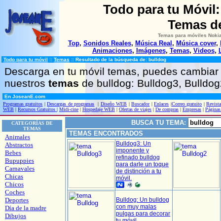
Todo para tu Móvil
Temas d
Temas para móviles Nokia
Top
,
Sonidos Reales
,
Música Real
,
Música cover
,
Animaciones
,
Imágenes
,
Temas
,
Videos
,
Todo para tu móvil
::
Temas
::
Resultado de la búsqueda de: bulldog
Descarga en tu móvil temas, puedes cambiar 
nuestros
temas
de bulldog: Bulldog3, Bulldog
En JoseanE.com
Programas gratuitos
|
Descargas de programas
|
Diseño WEB
|
Buscador
|
Enlaces
|
Correo gratuito
|
Revista
WEB
|
Recursos Gratuitos
|
Midi-cine
|
Hospedaje WEB
|
Ofertas de viajes
|
De compras
|
Empresas
|
Páginas
BUSCA TU TEMA:
CATEGORÍAS DE
TEMAS
TEMAS ENCONTRADOS
Animales
Bulldog3: Un
Abstractos
imponente y
Bebes
refinado bulldog
Bupuppies
para darle un toque
Carnavales
de distinción a tu
Chicas
móvil.
Chicos
Coches
Deportes
Bulldog: Un bulldog
con muy malas
Día de la madre
pulgas para decorar
Dibujos
tu móvil.