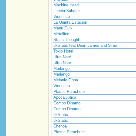
Machine Head
Leticia Sabater
Vicentico
La Quinta Estación
Manu Guix
Metallica
Static Thought
3kStatic feat Dean James and Sima
Tokio Hotel
Ultra Naté
Ultra Naté
Marlango
Marlango
Melanie Fiona
Vicentico
Plastic Parachute
Apocalyptica
Combo Dinamo
Combo Dinamo
3kStatic
3kStatic
Chenoa
Plastic Parachute