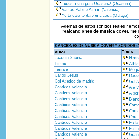
Todos a una gora Osasuna! (Osasuna)
Vamos Pablito Aimar! (Valencia)
Yo te daré te daré una cosa (Malaga)
Además de estos sonidos reales hemo
realcanciones de música cover, mel
co
CANCIONES DE MÚSICA COVER Y SONIDOS (
Autor
Título
Joaquin Sabina
Himno
Himno
Athle
Tamara
Me pa
Carlos Jesus
Desde
Gol Atletico de madrid
Gol A
Canticos Valencia
Ale V
Canticos Valencia
A por
Canticos Valencia
Blanc
Canticos Valencia
Cant
Canticos Valencia
Carna
Canticos Valencia
Coro
Canticos Valencia
Es la
Canticos Valencia
Fallin
Canticos Valencia
Guan