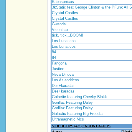
Babasonicos
3kStatic feat George Clinton & the PFunk All S
Crystal Castles
Crystal Castles
Gwendal
Vicentico
tick, tick...BOOM!
Los Lunaticos
Los Lunaticos
84
84
Fangoria
Justice
Neva Dinova
Los Aslandticos
Des+karadas
Des+karadas
Galactic featuring Cheeky Blakk
Gorillaz Featuring Daley
Gorillaz Featuring Daley
Galactic featuring Big Freedia
Ultramagnetic Mcs
VIDEOCLIPS (4 €) ENCONTRADOS