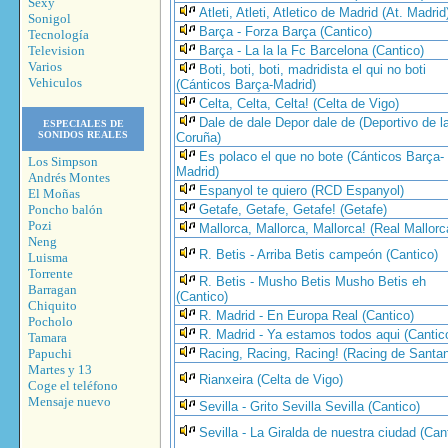
Sexy
Atleti, Atleti, Atletico de Madrid (At. Madrid
Sonigol
Barça - Forza Barça (Cantico)
Tecnología
Television
Barça - La la la Fc Barcelona (Cantico)
Varios
Boti, boti, boti, madridista el qui no boti
Vehiculos
(Cánticos Barça-Madrid)
Celta, Celta, Celta! (Celta de Vigo)
Dale de dale Depor dale de (Deportivo de l
ESPECIALES DE
SONIDOS REALES
Coruña)
Es polaco el que no bote (Cánticos Barça-
Los Simpson
Madrid)
Andrés Montes
Espanyol te quiero (RCD Espanyol)
El Moñas
Poncho balón
Getafe, Getafe, Getafe! (Getafe)
Pozi
Mallorca, Mallorca, Mallorca! (Real Mallorc
Neng
R. Betis - Arriba Betis campeón (Cantico)
Luisma
Torrente
R. Betis - Musho Betis Musho Betis eh
Barragan
(Cantico)
Chiquito
R. Madrid - En Europa Real (Cantico)
Pocholo
R. Madrid - Ya estamos todos aqui (Cantic
Tamara
Papuchi
Racing, Racing, Racing! (Racing de Santan
Martes y 13
Rianxeira (Celta de Vigo)
Coge el teléfono
Mensaje nuevo
Sevilla - Grito Sevilla Sevilla (Cantico)
Sevilla - La Giralda de nuestra ciudad (Can