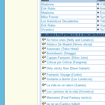
Autor
Títul
Madonna
4 M
Erik Rubin
Air
Madonna
Ero
Mike Posner
Syn
Los Autenticos Decadentes
Tri
Erik Rubin
Vue
Vicentico
Ya 
MELODÍAS POLIFÓNICAS (3 €) ENCONTRADA
Air force ones (Nelly and Lunatics)
Atletico De Madrid (Himno oficial)
Automatic (Tokio Hotel)
Boombastic (Shaggy)
Captain Fantastic (Elton John)
Criticar por Criticar (Fangoria)
Dirty sticky floor (Dave Gaham)
Fantastic Voyage (Coolio)
Invitame a dormir (Los Lunaticos)
La vida es un ratico (Juanes)
Los caminos de la vida (Vicentico)
Memories (Final Fantasy tactics)
oe oe oe (Cantico futbol)