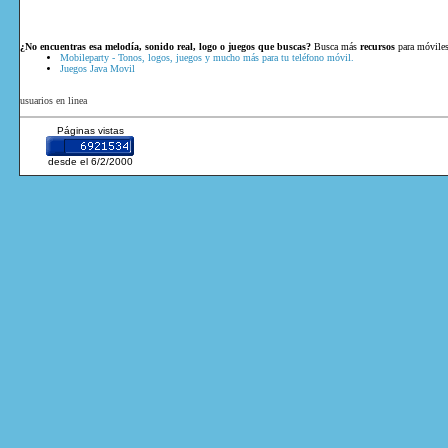
¿No encuentras esa melodía, sonido real, logo o juegos que buscas?
Busca más
recursos
para móviles
Mobileparty - Tonos, logos, juegos y mucho más para tu teléfono móvil.
Juegos Java Movil
usuarios en linea
Páginas vistas
desde el 6/2/2000