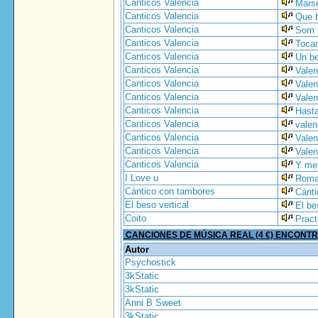
Canticos Valencia
Marse
Canticos Valencia
Que b
Canticos Valencia
Som l
Canticos Valencia
Tocam
Canticos Valencia
Un be
Canticos Valencia
Valen
Canticos Valencia
Valen
Canticos Valencia
Valen
Canticos Valencia
Hasta
Canticos Valencia
valen
Canticos Valencia
Valen
Canticos Valencia
Valen
Canticos Valencia
Y met
I Love u
Roma
Cántico con tambores
Cánti
El beso vertical
El be
Coito
Pract
CANCIONES DE MÚSICA REAL (4 €) ENCONT
Autor
Psychostick
3kStatic
3kStatic
Anni B Sweet
3kStatic