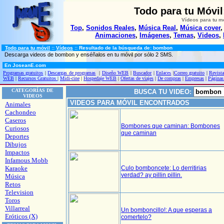
Todo para tu Móvi
Vídeos para tu m
Top
,
Sonidos Reales
,
Música Real
,
Música cover
Animaciones
,
Imágenes
,
Temas
,
Videos
,
Todo para tu móvil
::
Vídeos
:: Resultado de la búsqueda de: bombon
Descarga videos de bombon y enséñalos en tu móvil por sólo 2 SMS.
En JoseanE.com
Programas gratuitos
|
Descargas de programas
|
Diseño WEB
|
Buscador
|
Enlaces
|
Correo gratuito
|
Revista
WEB
|
Recursos Gratuitos
|
Midi-cine
|
Hospedaje WEB
|
Ofertas de viajes
|
De compras
|
Empresas
|
Páginas
CATEGORÍAS DE
BUSCA TU VIDEO:
VIDEOS
VIDEOS PARA MÓVIL ENCONTRADOS
Animales
Cachondeo
Caseros
Bombones que caminan: Bombones
Curiosos
que caminan
Deportes
Dibujos
Impactos
Infamous Mobb
Karaoke
Culo bomboncete: Lo derritirias
verdad? ay pillin pillin.
Música
Retos
Television
Toros
Villarreal
Un bomboncillo!: A que esperas a
Eróticos (X)
comertelo?