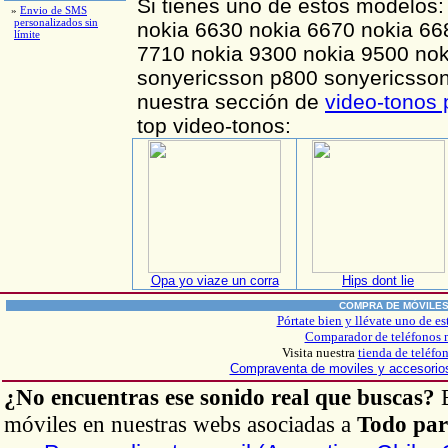
Si tienes uno de estos modelos
»
Envio de SMS
personalizados sin
nokia 6630 nokia 6670 nokia 66
límite
7710 nokia 9300 nokia 9500 nok
sonyericsson p800 sonyericsson 
nuestra sección de
video-tonos 
top video-tonos:
Opa yo viaze un corra
Hips dont lie
COMPRA DE MÓVILE
Pórtate bien y llévate uno de es
Comparador de teléfonos 
Visita nuestra
tienda de teléfo
Compraventa de moviles y accesori
¿No encuentras ese sonido real que buscas?
B
móviles en nuestras webs asociadas a
Todo par