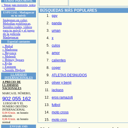
TEMAS PARA MOVIL
» Temas para motorola, nokia
y siemens
BÚSQUEDAS MÁS POPULARES
ESPECIAL:
Madagascar
gay
en tu móvil:
Imágenes en color,
panda
Melodías polifónicas,
Sonidos reales, vídeos
para tu móvil y el juego
uman
de la película
Madagascar
x
Especial cantantes
culos
» Bisbal
» Madonna
amor
» Beyonce
» Melendi
» Britney Spears
calientes
» Kylie
» Eminem
coger
» Sonido Hiphop
LLAMADAS
ATLETAS DESNUDOS
INTERNACIONALES
A PRECIO DE
oliver y benji
LLAMADAS
NACIONALES
jackass
MARCA EL NÚMERO,
eros ramazoti
902 055 162
LUEGO 00 Y EL
futbol
NUMERO DESTINO
INTERNACIONAL
moto cross
0,04 €/min.
en horario
reducido
0,06 €/min.
en horario
moto cros
normal
ENVIAR SMS