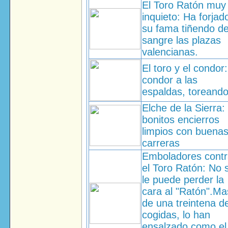
El Toro Ratón muy
inquieto: Ha forjad
su fama tiñendo d
sangre las plazas
valencianas.
El toro y el condor:
condor a las
espaldas, toreand
Elche de la Sierra:
bonitos encierros
limpios con buena
carreras
Emboladores cont
el Toro Ratón: No 
le puede perder la
cara al "Ratón".Ma
de una treintena d
cogidas, lo han
ensalzado como el