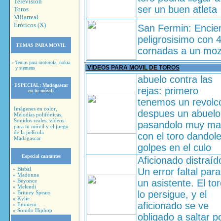
Television
ser un buen atleta
Toros
Villarreal
Eróticos (X)
San Fermin: Encie
peligrosisimo con 
TEMAS PARA MOVIL
cornadas a un mo
» Temas para motorola, nokia
VIDEOS PARA MOVIL DE TOROS
y siemens
abuelo contra las
ESPECIAL:
Madagascar
rejas: primero
en tu móvil:
tenemos un revolc
Imágenes en color,
despues un abuelo
Melodías polifónicas,
Sonidos reales, vídeos
pasandolo muy ma
para tu móvil y el juego
de la película
con el toro dandol
Madagascar
golpes en el culo
Especial cantantes
Aficionado distraíd
» Bisbal
Un error faltal para
» Madonna
» Beyonce
un asistente. El to
» Melendi
lo persigue, y el
» Britney Spears
» Kylie
aficionado se ve
» Eminem
» Sonido Hiphop
obligado a saltar p