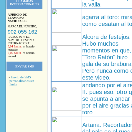
LLAMADAS
la valla.
INTERNACIONALES
A PRECIO DE
agarra al toro: mir
LLAMADAS
NACIONALES
como desatan al t
MARCA EL NÚMERO,
902 055 162
Alcora de festejos:
LUEGO 00 Y EL
NUMERO DESTINO
Hubo muchos
INTERNACIONAL
0,04 €/min.
en horario
momentos en que, 
reducido
0,06 €/min.
en horario
"Toro Ratón" hizo
normal
gala de su brabura
ENVIAR SMS
Pero nunca como 
este video.
»
Envio de SMS
personalizados sin
andando por el air
límite
II: pues eso, otro 
se apunta a andar
por el aire gracias 
toro
Artana: Recortado
del palo en el rued