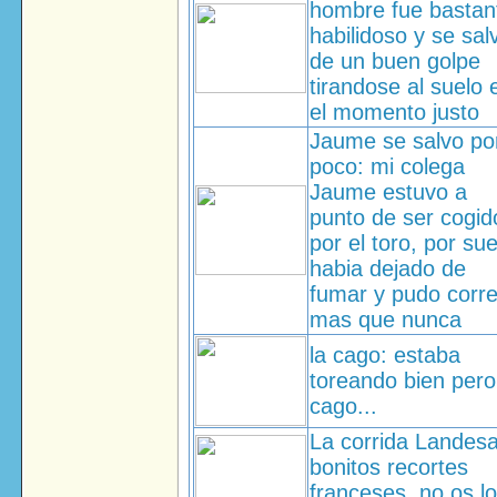
hombre fue bastan
habilidoso y se sal
de un buen golpe
tirandose al suelo 
el momento justo
Jaume se salvo po
poco: mi colega
Jaume estuvo a
punto de ser cogid
por el toro, por sue
habia dejado de
fumar y pudo corre
mas que nunca
la cago: estaba
toreando bien pero
cago...
La corrida Landesa
bonitos recortes
franceses, no os lo