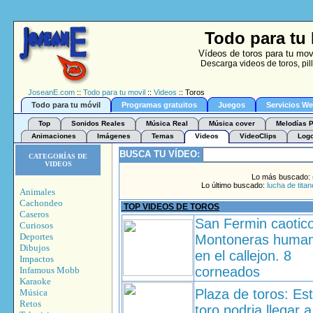
Todo para tu 
Vídeos de toros para tu mov
Descarga videos de toros, pi
JoseanE.com
::
Todo para tu movil
::
Videos
:: Toros
Todo para tu móvil
Programas gratuitos
Juegos
Servicios W
Top
Sonidos Reales
Música Real
Música cover
Melodías P
Animaciones
Imágenes
Temas
Videos
VideoClips
Log
BUSCA TU VÍDEO:
CATEGORÍAS DE
VIDEOS
Lo más buscado:
Lo último buscado:
lucha de tita
Animales
Cachondeo
TOP VIDEOS DE TOROS
Caseros
San Fermin caotico
Curiosos
Deportes
Montoneras huma
Dibujos
en el callejon. 8
Impactos
corneados
Infamous Mobb
Karaoke
Plaza de toros: Es
Música
Retos
toro podria llegar a