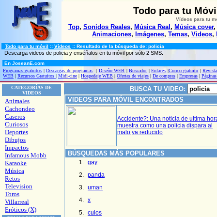
Todo para tu Móvil
Vídeos para tu m
Top
,
Sonidos Reales
,
Música Real
,
Música cover
Animaciones
,
Imágenes
,
Temas
,
Videos
,
Todo para tu móvil
::
Vídeos
:: Resultado de la búsqueda de: policia
Descarga videos de policia y enséñalos en tu móvil por sólo 2 SMS.
En JoseanE.com
Programas gratuitos
|
Descargas de programas
|
Diseño WEB
|
Buscador
|
Enlaces
|
Correo gratuito
|
Revista
WEB
|
Recursos Gratuitos
|
Midi-cine
|
Hospedaje WEB
|
Ofertas de viajes
|
De compras
|
Empresas
|
Páginas
CATEGORÍAS DE
BUSCA TU VIDEO:
VIDEOS
VIDEOS PARA MÓVIL ENCONTRADOS
Animales
Cachondeo
Caseros
Accidente?: Una noticia de ultima hor
Curiosos
muestra como una policia dispara al
Deportes
malo ya reducido
Dibujos
Impactos
BÚSQUEDAS MÁS POPULARES
Infamous Mobb
gay
Karaoke
Música
panda
Retos
Television
uman
Toros
x
Villarreal
Eróticos (X)
culos