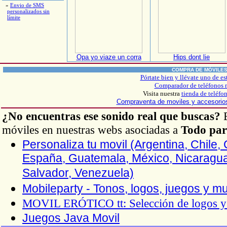
»
Envio de SMS
personalizados sin
límite
Opa yo viaze un corra
Hips dont lie
COMPRA DE MÓVILE
Pórtate bien y llévate uno de es
Comparador de teléfonos 
Visita nuestra
tienda de teléfo
Compraventa de moviles y accesori
¿No encuentras ese sonido real que buscas?
B
móviles en nuestras webs asociadas a
Todo par
Personaliza tu movil (Argentina, Chile
España, Guatemala, México, Nicaragua
Salvador, Venezuela)
Mobileparty - Tonos, logos, juegos y m
MOVIL ERÓTICO
tt
: Selección de logos 
Juegos Java Movil