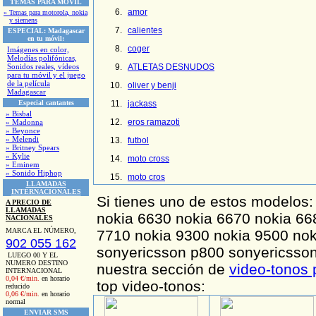
TEMAS PARA MOVIL
amor
» Temas para motorola, nokia
y siemens
calientes
ESPECIAL:
Madagascar
en tu móvil:
coger
Imágenes en color,
Melodías polifónicas,
Sonidos reales, vídeos
ATLETAS DESNUDOS
para tu móvil y el juego
de la película
oliver y benji
Madagascar
Especial cantantes
jackass
» Bisbal
eros ramazoti
» Madonna
» Beyonce
» Melendi
futbol
» Britney Spears
» Kylie
moto cross
» Eminem
» Sonido Hiphop
moto cros
LLAMADAS
INTERNACIONALES
Si tienes uno de estos modelos
A PRECIO DE
LLAMADAS
nokia 6630 nokia 6670 nokia 66
NACIONALES
MARCA EL NÚMERO,
7710 nokia 9300 nokia 9500 nok
902 055 162
sonyericsson p800 sonyericsson 
LUEGO 00 Y EL
NUMERO DESTINO
nuestra sección de
video-tonos 
INTERNACIONAL
0,04 €/min.
en horario
top video-tonos:
reducido
0,06 €/min.
en horario
normal
ENVIAR SMS