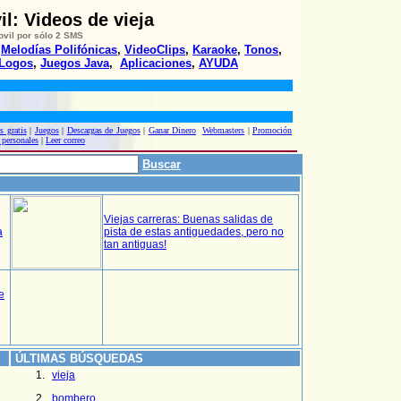
l: Videos de vieja
ovil
por sólo 2 SMS
,
Melodías Polifónicas
,
VideoClips
,
Karaoke
,
Tonos
,
Logos
,
Juegos Java
,
Aplicaciones
,
AYUDA
s gratis
|
Juegos
|
Descargas de Juegos
|
Ganar Dinero
Webmasters
|
Promoción
 personales
|
Leer correo
Buscar
Viejas carreras: Buenas salidas de
a
pista de estas antiguedades, pero no
tan antiguas!
e
ÚLTIMAS BÚSQUEDAS
vieja
bombero