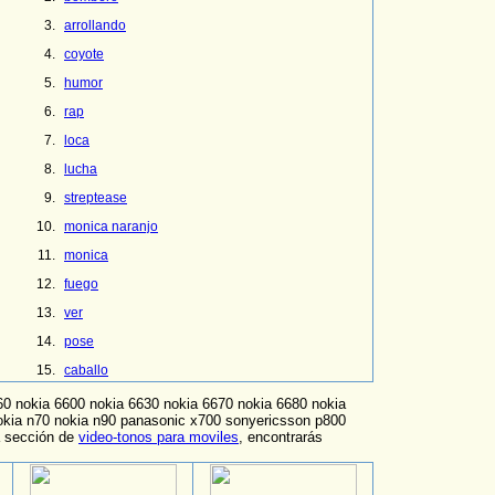
arrollando
coyote
humor
rap
loca
lucha
streptease
monica naranjo
monica
fuego
ver
pose
caballo
60 nokia 6600 nokia 6630 nokia 6670 nokia 6680 nokia
okia n70 nokia n90 panasonic x700 sonyericsson p800
a sección de
video-tonos para moviles
, encontrarás