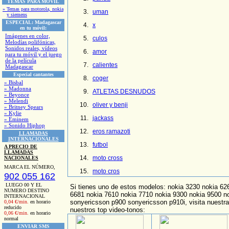
TEMAS PARA MOVIL
» Temas para motorola, nokia
uman
y siemens
ESPECIAL:
Madagascar
x
en tu móvil:
Imágenes en color,
culos
Melodías polifónicas,
Sonidos reales, vídeos
amor
para tu móvil y el juego
de la película
calientes
Madagascar
Especial cantantes
coger
» Bisbal
» Madonna
ATLETAS DESNUDOS
» Beyonce
» Melendi
oliver y benji
» Britney Spears
» Kylie
jackass
» Eminem
» Sonido Hiphop
eros ramazoti
LLAMADAS
INTERNACIONALES
futbol
A PRECIO DE
LLAMADAS
moto cross
NACIONALES
MARCA EL NÚMERO,
moto cros
902 055 162
LUEGO 00 Y EL
Si tienes uno de estos modelos: nokia 3230 nokia 62
NUMERO DESTINO
6681 nokia 7610 nokia 7710 nokia 9300 nokia 9500 n
INTERNACIONAL
sonyericsson p900 sonyericsson p910i, visita nuestr
0,04 €/min.
en horario
reducido
nuestros top video-tonos:
0,06 €/min.
en horario
normal
ENVIAR SMS