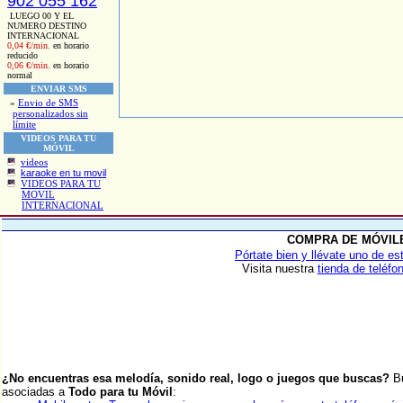
902 055 162
LUEGO 00 Y EL
NUMERO DESTINO
INTERNACIONAL
0,04 €/min.
en horario
reducido
0,06 €/min.
en horario
normal
ENVIAR SMS
»
Envio de SMS
personalizados sin
límite
VIDEOS PARA TU
MÓVIL
videos
karaoke en tu movil
VIDEOS PARA TU
MOVIL
INTERNACIONAL
COMPRA DE MÓVIL
Pórtate bien y llévate uno de es
Visita nuestra
tienda de teléfo
¿No encuentras esa melodía, sonido real, logo o juegos que buscas?
B
asociadas a
Todo para tu Móvil
: