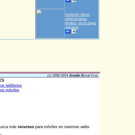
Erotic04: Mmm
original tema
erotico, no lo dejes
escapar
(c) 2000-2014
Joseán E
scat Cruz
ES
tos teléfonos
nos móviles
usca más
recursos
para móviles en nuestras webs