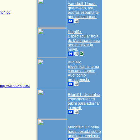
Vamskull: Uuuuu
que miedo, asi
mp4.cc
podras espantarte
por las mañanas.
Highlife:
Espectacular hoja
de Marihuana para
personalizar tu
móvil.
Audi46:
Electrificante tema
con un elegante
Audi como
protagonista.
ing warlock quest
Bikini01: Una rubia
espectacular en
bikini para adornar
tu móvil.
Moonfair: Un bella
hada posada sobre
una luna creciente.