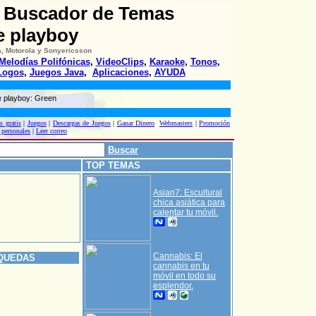
: Buscador de Temas
e playboy
, Motorola y Sonyericsson
Melodías Polifónicas
,
VideoClips
,
Karaoke
,
Tonos
,
Logos
,
Juegos Java
,
Aplicaciones
,
AYUDA
 playboy: Green
s gratis
|
Juegos
|
Descargas de Juegos
|
Ganar Dinero
Webmasters
|
Promoción
 personales
|
Leer correo
Buscar
TOP TEMAS
Asian7: Escultural
chica asiática para
calentar tu móvil.
Cannabis: El
QUEDAS
cannabis en tu
móvil en todo su
esplendor.