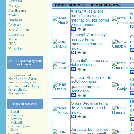
Fantasía
TEMAS PARA MOVIL DE MARIHUAANA
Manga
Marihuana
Alien2: A los aliens
Al
Motos
también les va la
to
Navidad
meditación, los porros
ca
Paisajes
y esas cosas.
San Valentín
Siniestros
Canabi3: Atractivo y
Ca
Toros
místico tema
mó
USA
cannabico para tu
tr
móvil.
Variados
Ca
Cannabi2: La esencia
ESPECIAL:
Madagascar
en
en tu móvil:
del cannabis.
es
Imágenes en color,
Fumeta: Personaliza tu
Melodías polifónicas,
Ga
móvil con este
Sonidos reales, vídeos
de
para tu móvil y el juego
gracioso fumeta
ba
de la película
jamaicano.
Madagascar
He
Grass: Ardiente tema
Especial cantantes
mó
de Marihuana para tu
ca
» Bisbal
móvil.
co
» Madonna
» Beyonce
» Melendi
Je
» Britney Spears
Jamaica: Lo mejor de
Je
» Kylie
» Eminem
Jamaica en tu móvil.
pa