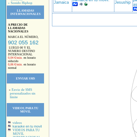
» Sonido Hiphop
as
LLAMADAS
INTERNACIONALES
A PRECIO DE
LLAMADAS
NACIONALES
MARCA EL NÚMERO,
902 055 162
LUEGO 00 Y EL
NUMERO DESTINO
INTERNACIONAL
0,04 €/min.
en horario
reducido
0,06 €/min.
en horario
normal
ENVIAR SMS
»
Envio de SMS
personalizados sin
límite
VIDEOS PARA TU
MÓVIL
videos
karaoke en tu movil
VIDEOS PARA TU
MOVIL