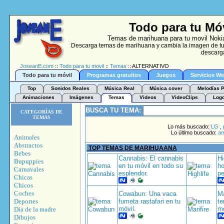
Todo para tu Mó
Temas de marihuana para tu movil Nokia
Descarga temas de marihuana y cambia la imagen de tu 
descarga
JoseanE.com
::
Todo para tu movil
::
Temas
:: ALTERNATIVO
Todo para tu móvil
Programas gratuitos
Juegos
Servicios W
Top
Sonidos Reales
Música Real
Música cover
Melodías P
Animaciones
Imágenes
Temas
Videos
VideoClips
Log
BUSCA TU TEMA:
CATEGORÍAS DE
TEMAS
Lo más buscado:
LG
,
Lo último buscado:
am
Animales
Abstractos
TOP TEMAS DE MARIHUAANA
Bebes
Cannabis: El cannabis
Hi
Bupuppies
en tu móvil en todo su
ho
Carnavales
esplendor.
pe
Chicas
Chicos
Coches
Cowabun: Una vaca
Ma
Deportes
fumeta rastafari en tu
te
móvil.
mó
Día de la madre
Dibujos