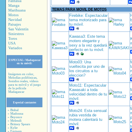
Fantasía
Manga
TEMAS PARA MOVIL DE MOTOS
Marihuana
Motos
Firebike: Espectacular
H
Navidad
tema motorizado para
b
Paisajes
tu móvil.
San Valentín
Siniestros
Kawasa3: Este tema
Toros
motero elegante y
USA
m
sexy a la vez quedará
m
Variados
perfecto en tu móvil.
ESPECIAL:
Madagascar
Moto03: Una
en tu móvil:
vueltecita por uno de
los circuitos a tu
n
Imágenes en color,
eleccion?
Melodías polifónicas,
Sonidos reales, vídeos
para tu móvil y el juego
Moto11: Espectacular
de la película
Kawasaki a toda
Madagascar
velocidad dentro de tu
m
móvil.
Especial cantantes
» Bisbal
Moto24: Esta sensual
» Madonna
rubia vestida de
» Beyonce
p
motera calentará tu
» Melendi
móvil.
» Britney Spears
t
» Kylie
» Eminem