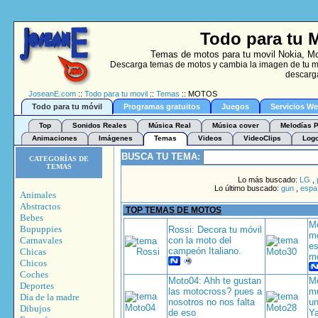
Todo para tu 
Temas de motos para tu movil Nokia, Mo
Descarga temas de motos y cambia la imagen de tu mó
descarga
JoseanE.com
::
Todo para tu movil
::
Temas
:: MOTOS
Todo para tu móvil
Programas gratuitos
Juegos
Servicios W
Top
Sonidos Reales
Música Real
Música cover
Melodías P
Animaciones
Imágenes
Temas
Videos
VideoClips
Log
BUSCA TU TEMA:
CATEGORÍAS DE
TEMAS
Lo más buscado:
LG
,
Lo último buscado:
gun
,
espa
Animales
Abstractos
TOP TEMAS DE MOTOS
Bebes
Mo
Bupuppies
Rossi: Decora tu móvil
mó
Carnavales
con la moto del
es
campeón Italiano.
Chicas
mo
Chicos
Coches
Moto04: Ahh te gustan
Mo
Deportes
las motocross? pues a
m
Día de la madre
nosotros no nos falta
un
Dibujos
de eso
Ya