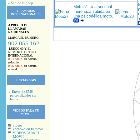
» Sonido Hiphop
Moto27: Una sensual
LLAMADAS
morenaza subida en
INTERNACIONALES
una psicodélica moto.
A PRECIO DE
LLAMADAS
NACIONALES
MARCA EL NÚMERO,
902 055 162
LUEGO 00 Y EL
NUMERO DESTINO
INTERNACIONAL
0,04 €/min.
en horario
reducido
0,06 €/min.
en horario
normal
ENVIAR SMS
»
Envio de SMS
personalizados sin
límite
VIDEOS PARA TU
MÓVIL
videos
karaoke en tu movil
VIDEOS PARA TU
MOVIL